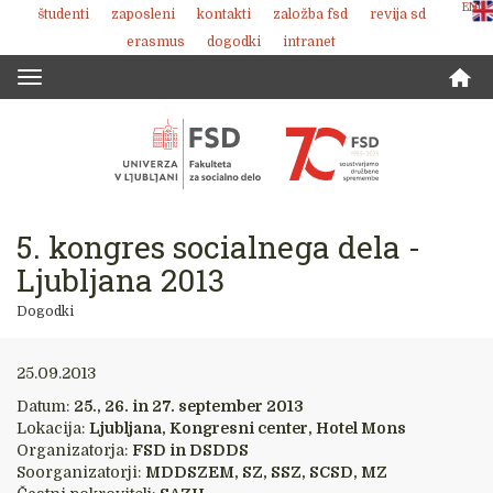
ENG
študenti
zaposleni
kontakti
založba fsd
revija sd
Skoči
erasmus
dogodki
intranet
na
vsebino
Toggle
navigation
5. kongres socialnega dela -
Ljubljana 2013
Dogodki
25.09.2013
Datum:
25., 26. in 27. september 2013
Lokacija:
Ljubljana, Kongresni center, Hotel Mons
Organizatorja:
FSD in DSDDS
Soorganizatorji:
MDDSZEM, SZ, SSZ, SCSD, MZ