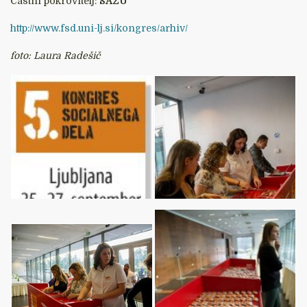
Častni pokrovitelj:
SAZU
http://www.fsd.uni-lj.si/kongres/arhiv/
foto: Laura Radešič