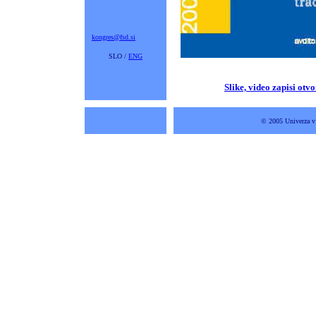
kongres@fsd.si
SLO /
ENG
Slike,
vide
o zapisi otvo
© 2005 Univerza v 