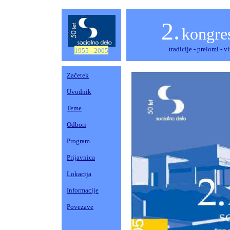
2.
kongres
tradicije - prelomi 
1955 - 2005
Začetek
Uvodnik
Teme
Odbori
Program
Prijavnica
Lokacija
Informacije
Povezave