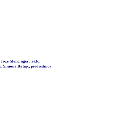
i
Jože Mencinger
, rektor
o,
Simona Ratajc
, predsednica