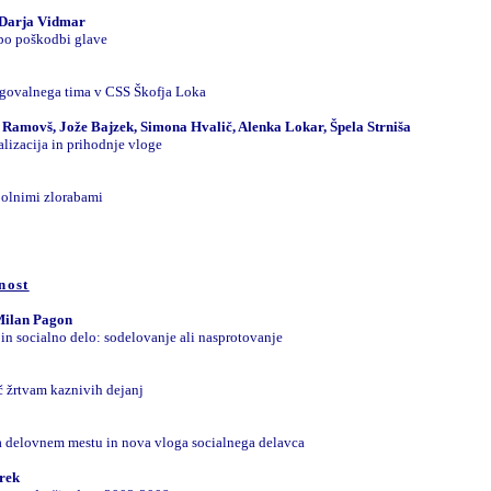
 Darja Vidmar
 po poškodbi glave
govalnega tima v CSS Škofja Loka
e Ramovš, Jože Bajzek, Simona Hvalič, Alenka Lokar, Špela Strniša
alizacija in prihodnje vloge
polnimi zlorabami
nost
Milan Pagon
 in socialno delo: sodelovanje ali nasprotovanje
 žrtvam kaznivih dejanj
a delovnem mestu in nova vloga socialnega delavca
rek