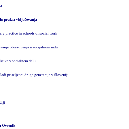
ja
in praksa vključevanja
ry practice in schools of social work
živanje obrazovanja u socijalnom radu
ektiva v socialnem delu
ladi priseljenci druge generacije v Sloveniji
diji
a Ovsenik