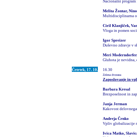
Nacionalni program
Melita Žontar, Nin
Multidisciplinarna 
Ciril Klanjšček, V
Vloga in pomen soci
Igor Spreizer
Duševno zdravje v sk
Meri Moderndorfer,
Gluhota je nevidna, 
Četrtek, 17. 10.
16.30
Zelena dvorana
Zaposlovanje in vpl
Barbara Kresal
Brezposelnost in za
Janja Jerman
Kakovost delovnega 
Andreja Črnko
Vpliv globalizacije 
Ivica Matko, Slavi