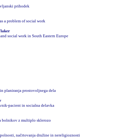
avljanski prihodek
as a problem of social work
Flaker
 and social work in South Eastern Europe
in planiranja prostovoljnega dela
r
vnik-pacient in socialna delavka
a bolnikov z multiplo sklerozo
spolnosti, načrtovanja družine in nereligioznosti