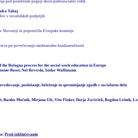
ja pod posebnimi pogoji skozi psihosocialni vidik
ndra Tabaj
dov v invalidskih podjetjih
 Sloveniji in priporočila Evropske komisije
rstva pri povečevanju mednarodne konkurenčnosti
of the Bologna process for the social work education in Europe
bonte-Roset, Nol Reverda, Isidor Wallimann
vedovanje, poslušanje, beleženje in spreminjanje zgodb v socialnem delu
t, Rastko Močnik, Mirjana Ule, Vito Flaker, Darja Zaviršek, Bogdan Lešnik, 
ja:
Proti izključevanju