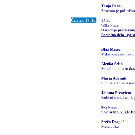
Tanja Rener
Zasebno je politično
Četrtek, 17. 10.
14.30
Velika dvorana
Osrednja predavan
Socialno delo - par
Blaž Mesec
Mikro-mezzo-makro: E
Alenka Šelih
Socialno delo in (k
Maria Adamik
Simulated client rese
Jolanta Pivoriene
Role of social work p
Bela dvorana
Socialno v glob
Srečo Dragoš
Meta etika