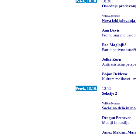
Petek, 18.10.
10.30
Osrednja predavan
Velika dvorana
Nova izključevanja 
Ann Davis
Promoting inclusiona
Rea Maglajlić
Participativno istra
Jelka Zorn
Antirasistična persp
Bojan Dekleva
Kultura moškosti - m
Petek, 18.10.
12.15
Sekcije 2
Velika dvorana
Socialno delo in me
Dragan Petrovec
Mediji in nasilje
Janez Mekinc, Mar