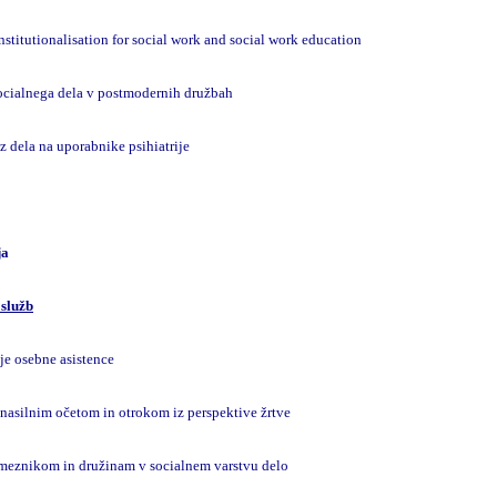
institutionalisation for social work and social work education
socialnega dela v postmodernih družbah
iz dela na uporabnike psihiatrije
ja
 služb
ije osebne asistence
nasilnim očetom in otrokom iz perspektive žrtve
meznikom in družinam v socialnem varstvu delo