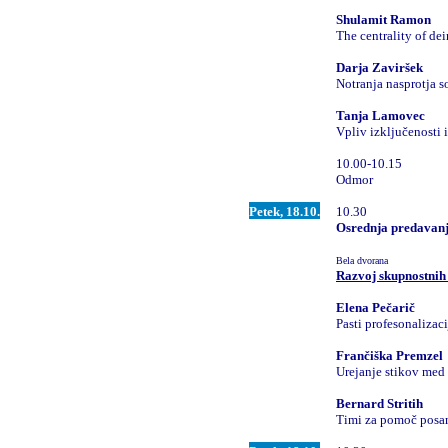
Shulamit Ramon
The centrality of de
Darja Zaviršek
Notranja nasprotja 
Tanja Lamovec
Vpliv izključenosti 
10.00-10.15
Odmor
Petek, 18.10.
10.30
Osrednja predavan
Bela dvorana
Razvoj skupnostnih
Elena Pečarič
Pasti profesonalizac
Frančiška Premzel
Urejanje stikov med 
Bernard Stritih
Timi za pomoč posa