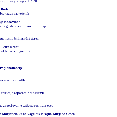
 na področju drog 2002-2008
o Rode
obravnava zasvojenih
anja Badovinac
alnega dela pri promociji zdravja
upnosti: Psihiatrični sistem
 Petra Rezar
dokler ne spregovoriš
iv globalizacije
poslovanje mladih
življenja zaposlenih v turizmu
na zaposlovanje težje zaposljivih oseb
ca Marjančič, Jana Vogelnik Krajnc, Mirjana Česen