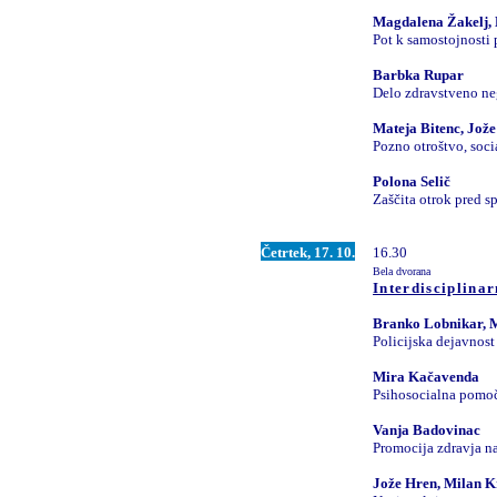
Magdalena Žakelj,
Pot k samostojnosti
Barbka Rupar
Delo zdravstveno ne
Mateja Bitenc, Jož
Pozno otroštvo, soci
Polona Selič
Zaščita otrok pred s
Četrtek, 17. 10.
16.30
Bela dvorana
Interdisciplinar
Branko Lobnikar, 
Policijska dejavnost
Mira Kačavenda
Psihosocialna pomoč
Vanja Badovinac
Promocija zdravja n
Jože Hren, Milan K