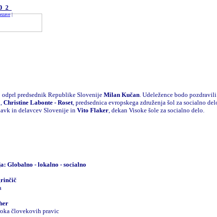
002
ezave
|
 odprl predsednik Republike Slovenije
Milan Kučan
. Udeležence bodo pozdravil
i,
Christine Labonte - Roset
, predsednica evropskega združenja šol za socialno del
lavk in delavcev Slovenije in
Vito Flaker
, dekan Visoke šole za socialno delo.
: Globalno - lokalno - socialno
rinčič
a
her
roka človekovih pravic