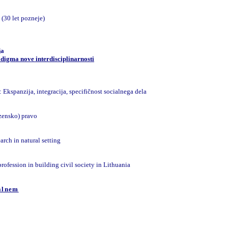
 (30 let pozneje)
ja
adigma nove interdisciplinarnosti
kspanzija, integracija, specifičnost socialnega dela
azensko) pravo
arch in natural setting
rofession in building civil society in Lithuania
alnem