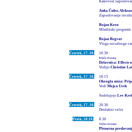
Kakovost zaposlovan
Anka Čufer, Aleksa
Zaposlovanje invali
Bojan Kern
Mladinski programi v
Bojan Regvar
Vloga socialnega va
Četrtek, 17. 10.
16.30
Rdeča dvorana
Delavnica: Effects 
Vodijo
Christine La
Četrtek, 17. 10.
18.15
Okrogla miza: Pripo
Vodi
Mojca Urek
Sodelujejo
Lev Kref
Četrtek, 17. 10.
20.30
Družabni večer
Petek, 18.10.
8.30
Velika dvorana
Plenarna predavan