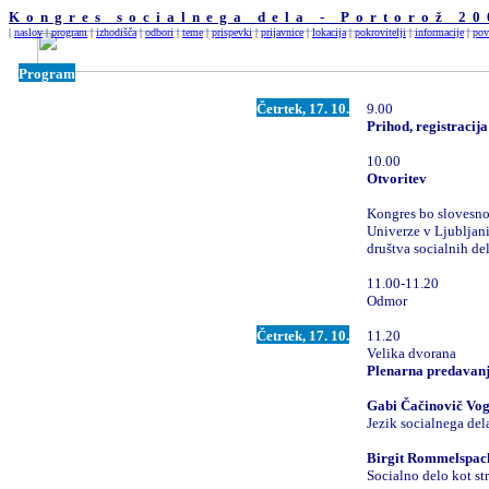
Kongres socialnega dela - Portorož 2
|
naslov
|
program
|
izhodišča
|
odbori
|
teme
|
prispevki
|
prijavnice
|
lokacija
|
pokrovitelji
|
informacije
|
pov
Program
Četrtek, 17. 10.
9.00
Prihod, registracija
10.00
Otvoritev
Kongres bo slovesno
Univerze v Ljubljan
društva socialnih de
11.00-11.20
Odmor
Četrtek, 17. 10.
11.20
Velika dvorana
Plenarna predavanja
Gabi Čačinovič Vog
Jezik socialnega del
Birgit Rommelspac
Socialno delo kot st