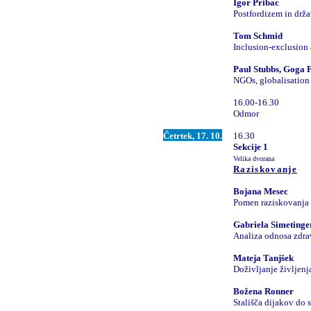
Igor Pribac
Postfordizem in drž
Tom Schmid
Inclusion-exclusion 
Paul Stubbs, Goga 
NGOs, globalisation
16.00-16.30
Odmor
Četrtek, 17. 10.
16.30
Sekcije 1
Velika dvorana
Raziskovanje
Bojana Mesec
Pomen raziskovanja 
Gabriela Simetinge
Analiza odnosa zdra
Mateja Tanjšek
Doživljanje življenj
Božena Ronner
Stališča dijakov do 