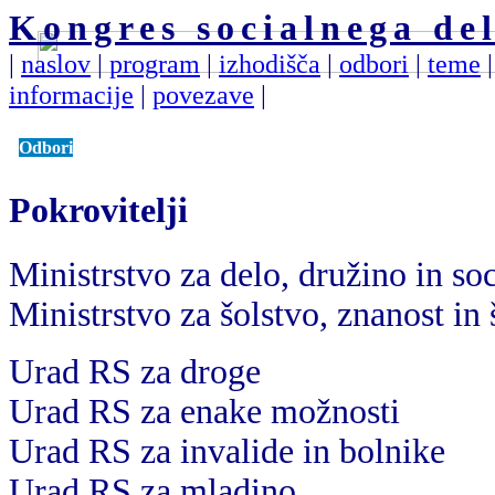
Kongres socialnega del
|
naslov
|
program
|
izhodišča
|
odbori
|
teme
informacije
|
povezave
|
Odbori
Pokrovitelji
Ministrstvo za delo, družino in so
Ministrstvo za šolstvo, znanost in 
Urad RS za droge
Urad RS za enake možnosti
Urad RS za invalide in bolnike
Urad RS za mladino