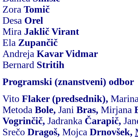
Zora
Tomič
Desa
Orel
Mira
Jaklič Virant
Ela
Zupančič
Andreja
Kavar Vidmar
Bernard
Stritih
Programski (znanstveni) odbor
Vito
Flaker (predsednik)
,
Marin
Metoda
Bole
,
Jani
Bras
,
Mirjana
Vogrinčič
,
Jadranka
Čarapič
,
Jan
Srečo
Dragoš
,
Mojca
Drnovšek
,