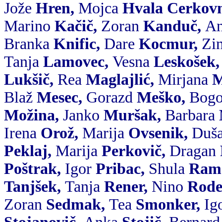
Jože
Hren
,
Mojca
Hvala Cerkov
Marino
Kačič
,
Zoran
Kanduč
,
An
Branka
Knific
,
Dare
Kocmur
,
Zi
Tanja
Lamovec
,
Vesna
Leskošek
Lukšič
,
Rea
Maglajlić,
Mirjana
M
Blaž
Mesec
,
Gorazd
Meško
,
Bog
Možina
,
Janko
Muršak
,
Barbara
Irena
Orož
,
Marija
Ovsenik
,
Duš
Peklaj
,
Marija
Perkovič
,
Dragan
Poštrak
,
Igor
Pribac
,
Shula
Ram
Tanjšek
,
Tanja
Rener
,
Nino
Rod
Zoran
Sedmak
,
Tea
Smonker
,
Ig