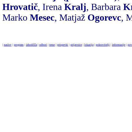
Hrovatič
, Irena
Kralj
, Barbara
Kr
Marko
Mesec
, Matjaž
Ogorevc
, 
|
naslov
|
program
|
izhodišča
|
odbori
|
teme
|
prispevki
|
prijavnice
|
lokacija
|
pokrovitelji
|
informacije
|
pov