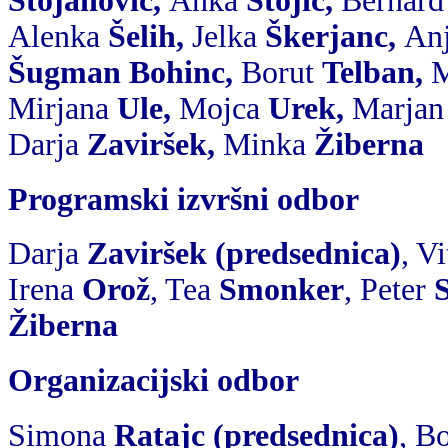
Stojanovič
,
Anka
Stojič
,
Bernard
Alenka
Šelih
,
Jelka
Škerjanc
,
Anj
Šugman Bohinc
,
Borut
Telban
,
M
Mirjana
Ule
,
Mojca
Urek
,
Marjan
Darja
Zaviršek
,
Minka
Žiberna
Programski izvršni odbor
Darja
Zaviršek (predsednica)
, V
Irena
Orož
, Tea
Smonker
, Peter
Žiberna
Organizacijski odbor
Simona
Ratajc
(predsednica)
, B