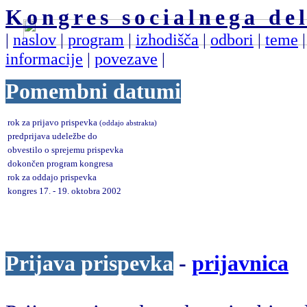
Kongres socialnega del
|
naslov
|
program
|
izhodišča
|
odbori
|
teme
informacije
|
povezave
|
Pomembni datumi
rok za prijavo prispevka
(oddajo abstrakta)
predprijava udeležbe do
obvestilo o sprejemu prispevka
dokončen program kongresa
rok za oddajo prispevka
kongres 17. - 19. oktobra 2002
Prijava prispevka
-
prijavnica