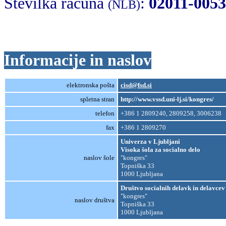
Številka računa
:
02011-005
(NLB)
Informacije in naslov
elektronska pošta
cisd@fsd.si
spletna stran
http://www.vssd.uni-lj.si/kongres/
telefon
+386 1 2809240, 2809258, 3006238
fax
+386 1 2809270
Univerza v Ljubljani
Visoka šola za socialno delo
naslov šole
"kongres"
Topniška 33
1000 Ljubljana
Društvo socialnih delavk in delavcev
"kongres"
naslov društva
Topniška 33
1000 Ljubljana