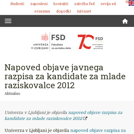
ENG
študenti
zaposleni
kontakti
založba fsd
revija sd
Skoči
erasmus
dogodki
intranet
na
vsebino
Toggle
navigation
Napoved objave javnega
razpisa za kandidate za mlade
raziskovalce 2012
Aktualno
Univerza v Ljubljani je objavila
napoved objave razpisa za
kandidate za mlade raziskovalce 2012
Univerza v Ljubljani je objavila
napoved objave razpisa za