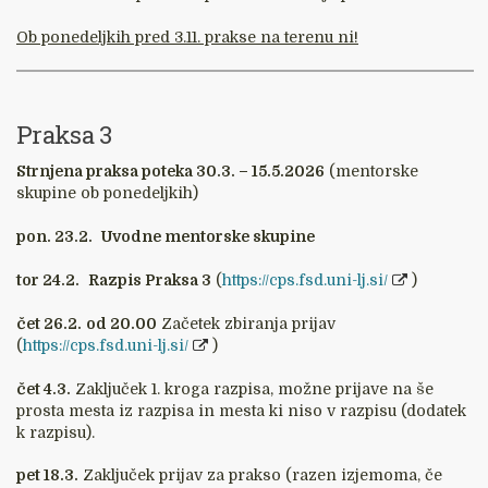
Ob ponedeljkih pred 3.11. prakse na terenu ni!
Praksa 3
Strnjena praksa poteka 30.3. – 15.5.2026
(mentorske
skupine ob ponedeljkih)
pon. 23.2.
Uvodne mentorske skupine
tor 24.2.
Razpis Praksa 3
(
https://cps.fsd.uni-lj.si/
)
čet 26.2.
od 20.00
Začetek zbiranja prijav
(
https://cps.fsd.uni-lj.si/
)
čet 4.3.
Zaključek 1. kroga razpisa, možne prijave na še
prosta mesta iz razpisa in mesta ki niso v razpisu (dodatek
k razpisu).
pet 18.3.
Zaključek prijav za prakso (razen izjemoma, če