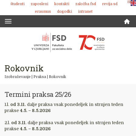
ENG
študenti
zaposleni
kontakti
založba fsd
revija sd
Skoči
erasmus
dogodki
intranet
na
vsebino
Toggle
navigation
Rokovnik
Izobraževanje
|
Praksa
|
Rokovnik
Termini praksa 25/26
1.l.
od 3.11.
dalje praksa vsak ponedeljek in strnjen teden
prakse
4.5. – 8.5.2026
2.l.
od 3.11
. dalje praksa vsak ponedeljek in strnjen teden
prakse
4.5. – 8.5.2026