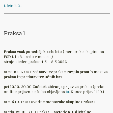
1. letnik 2.st.
Praksa 1
Praksa vsak ponedeljek, celo leto
(mentorske skupine na
FSD 1. in 3. sredo v mesecu)
strnjen teden prakse
4.5. – 8.5.2026
sre 8.10.
17.00
Predstavitev prakse, razpis prostih mest za
prakso in predstavitev učnih baz
pet 10.10.
20.00
Začetek zbiranja prijav
za prakso (preko
on-line prijavnice, ki bo objavljena
tu
. Konec prijav 14.10.)
sre 15.10.
17.00
Uvodne mentorske skupine Praksa 1
sreda, 22.10.
17.00
Praksa 1, Metode SD, digitalne