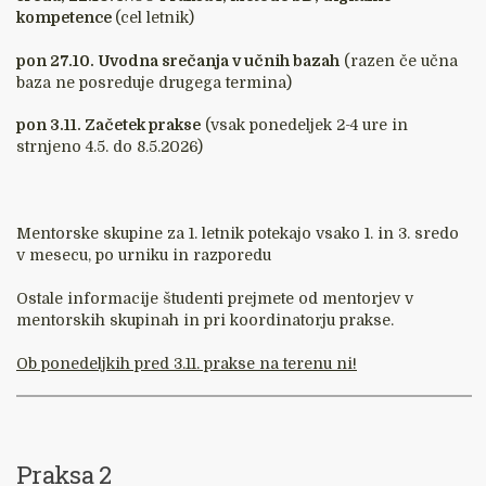
kompetence
(cel letnik)
pon 27.10.
Uvodna srečanja v učnih bazah
(razen če učna
baza ne posreduje drugega termina)
pon 3.11.
Začetek prakse
(vsak ponedeljek 2-4 ure in
strnjeno 4.5. do 8.5.2026)
Mentorske skupine za 1. letnik potekajo vsako 1. in 3. sredo
v mesecu, po urniku in razporedu
Ostale informacije študenti prejmete od mentorjev v
mentorskih skupinah in pri koordinatorju prakse.
Ob ponedeljkih pred 3.11. prakse na terenu ni!
Praksa 2