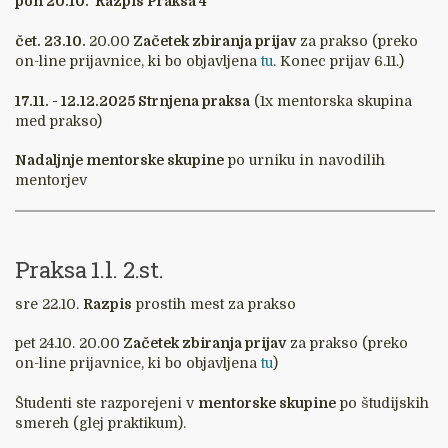
pon 20.10. Razpis Praksa 4
čet. 23.10.
20.00
Začetek zbiranja prijav
za prakso (preko
on-line prijavnice, ki bo objavljena
tu
. Konec prijav 6.11.)
17.11. - 12.12.2025 Strnjena praksa
(1x mentorska skupina
med prakso)
Nadaljnje mentorske skupine
po urniku in navodilih
mentorjev
Praksa 1.l. 2.st.
sre 22.10.
Razpis
prostih mest za prakso
pet 24.10. 20.00
Začetek zbiranja prijav
za prakso (preko
on-line prijavnice, ki bo objavljena
tu
)
Študenti ste razporejeni v
mentorske skupine
po študijskih
smereh (glej praktikum).