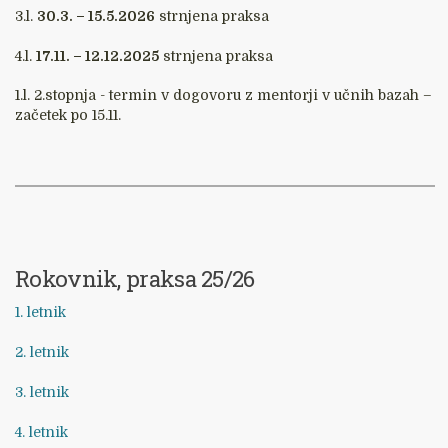
3.l.
30.3. – 15.5.2026
strnjena praksa
4.l.
17.11. – 12.12.2025
strnjena praksa
1.l. 2.stopnja - termin v dogovoru z mentorji v učnih bazah –
začetek po 15.11.
Rokovnik, praksa 25/26
1. letnik
2. letnik
3. letnik
4. letnik