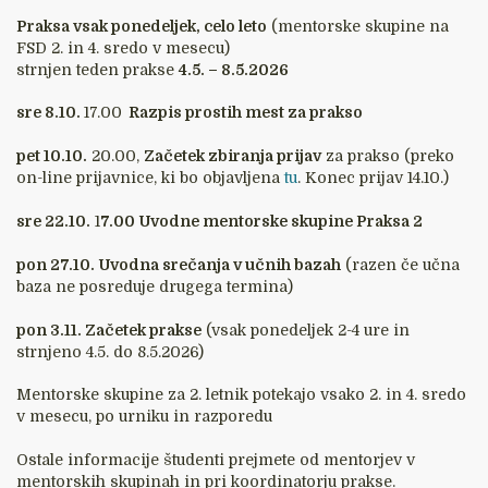
Praksa vsak ponedeljek, celo leto
(mentorske skupine na
FSD 2. in 4. sredo v mesecu)
strnjen teden prakse
4.5. – 8.5.2026
sre 8.10.
17.00
Razpis prostih mest za prakso
pet 10.10.
20.00,
Začetek zbiranja prijav
za prakso (preko
on-line prijavnice, ki bo objavljena
tu
. Konec prijav 14.10.)
sre 22.10.
1
7.00 Uvodne mentorske skupine Praksa 2
pon 27.10.
Uvodna srečanja v učnih bazah
(razen če učna
baza ne posreduje drugega termina)
pon 3.11.
Začetek prakse
(vsak ponedeljek 2-4 ure in
strnjeno 4.5. do 8.5.2026)
Mentorske skupine za 2. letnik potekajo vsako 2. in 4. sredo
v mesecu, po urniku in razporedu
Ostale informacije študenti prejmete od mentorjev v
mentorskih skupinah in pri koordinatorju prakse.