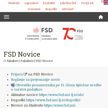
ENG
študenti
zaposleni
kontakti
založba fsd
revija sd
Skoči
erasmus
dogodki
intranet
na
vsebino
Toggle
navigation
FSD Novice
O fakulteti
|
Fakulteta
|
FSD Novice
Prijava
na FSD Novice
Soglasje za prejemanje novic
Obvestilo posamezniku po 13. členu Splošne uredbe
o varstvu podatkov
Aktualne novice
https://www.fsd.uni-lj.si/slo/
Dogodki
https://www.fsd.uni-lj.si/dogodki/
Novice za študente
https://www.fsd.uni-