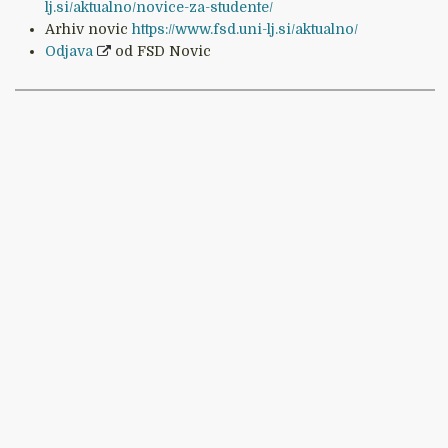
lj.si/aktualno/novice-za-studente/
Arhiv novic
https://www.fsd.uni-lj.si/aktualno/
Odjava
od FSD Novic