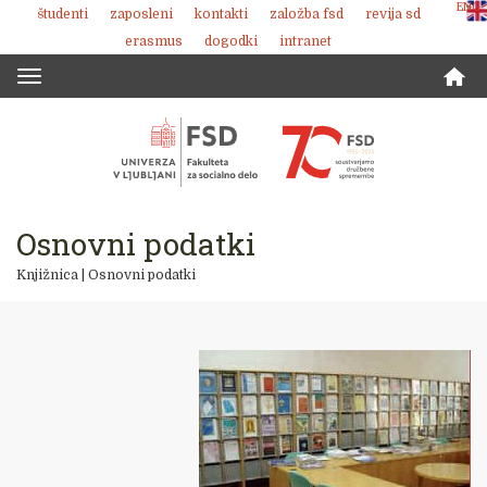
ENG
študenti
zaposleni
kontakti
založba fsd
revija sd
Skoči
erasmus
dogodki
intranet
na
vsebino
Toggle
navigation
Osnovni podatki
Knjižnica
|
Osnovni podatki