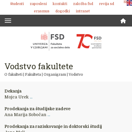
ENG
študenti
zaposleni
kontakti
založba fsd
revija sd
Skoči
erasmus
dogodki
intranet
na
vsebino
Toggle
navigation
Vodstvo fakultete
O fakulteti
|
Fakulteta
|
Organigram
|
Vodstvo
Dekanja
Mojca Urek
...
Prodekanja za študijske zadeve
Ana Marija Sobočan
...
Prodekanja za raziskovanje in doktorski študij