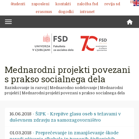
ENG
študenti
zaposleni
kontakti
založba fsd
revija sd
Skoči
erasmus
dogodki
intranet
na
vsebino
Toggle
navigation
Mednarodni projekti povezani
s prakso socialnega dela
Raziskovanje in razvoj
|
Mednarodno sodelovanje
|
Mednarodni
projekti
|
Mednarodni projekti povezani s prakso socialnega dela
16.06.2018
- ŠIPK - Krepitve glasu oseb s težavami v
duševnem zdravju za samozagovorništvo
01.03.2018
- Preprečevanje in zmanjševanje škode