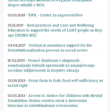
zaradi uživanja alkohola in tveganih življenjskih
slogov mladih v MOL
01.03.2018
- ŠIPK - Center za zagovorništvo
01.12.2017
- Best practices and Care and Wellbeing
Education to support the needs of LGBT people as they
age (BEING ME)
03.04.2017
- Technical assistance support for the
deinstitutionalization process in social sector
16.02.2015
- Pomoč družinam v skupnosti:
soustvarjanje želenih sprememb za zmanjševanje
socialne izključenosti in krepitev zdravja
01.09.2013
- From farm to fork: food self-sufficiency as
social right
01.05.2013
- Access to Justice for Children with Mental
Disabilities /Sodno varstvo otrok z duševnimi
težavami in intelektualnimi oviranostmi