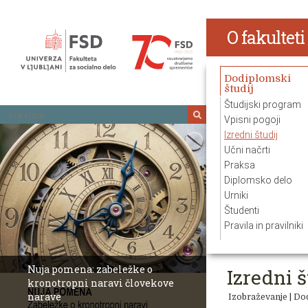
Skoči
na
O fakulteti
vsebino
Dodiplomski
študij
Študijski program
Iskalnik
Vpisni pogoji
Izredni študij
Učni načrti
Praksa
Diplomsko delo
Urniki
Študenti
Pravila in pravilniki
Nuja pomena: zabeležke o
Izredni š
kronotropni naravi človekove
narave
Revija Socialno
Izobraževanje
|
Dod