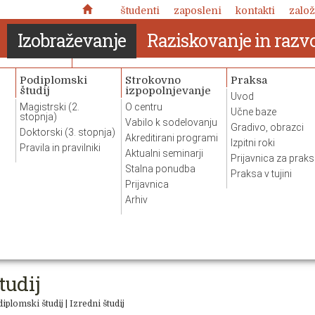
študenti
zaposleni
kontakti
založ
Izobraževanje
Raziskovanje in razvo
Podiplomski
Strokovno
Praksa
študij
izpopolnjevanje
Uvod
Magistrski (2.
O centru
Učne baze
stopnja)
Vabilo k sodelovanju
Gradivo, obrazci
Doktorski (3. stopnja)
Akreditirani programi
Izpitni roki
Pravila in pravilniki
Aktualni seminarji
Prijavnica za prak
Stalna ponudba
Praksa v tujini
Prijavnica
Arhiv
Nuja pomena: zabeležke o
tudij
kronotropni naravi človekove
 delo
narave
iplomski študij
|
Izredni študij