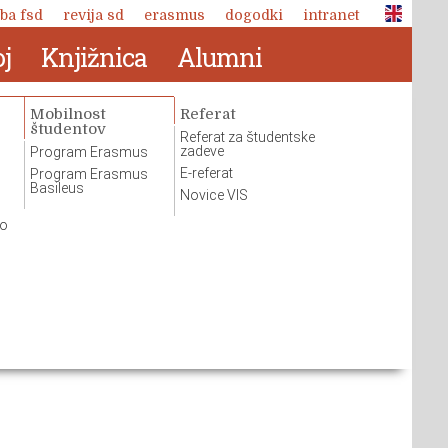
ba fsd
revija sd
erasmus
dogodki
intranet
j
Knjižnica
Alumni
Mobilnost
Referat
študentov
Referat za študentske
zadeve
Program Erasmus
E-referat
Program Erasmus
Basileus
Novice VIS
so
Revija Socialno delo