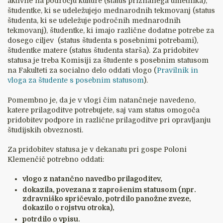
aktivne na področju kulture (status priznanega umetnika),
študentke, ki se udeležujejo mednarodnih tekmovanj (status
študenta, ki se udeležuje področnih mednarodnih
tekmovanj), študentke, ki imajo različne dodatne potrebe za
dosego ciljev (status študenta s posebnimi potrebami),
študentke matere (status študenta starša). Za pridobitev
statusa je treba Komisiji za študente s posebnim statusom
na Fakulteti za socialno delo oddati vlogo (
Pravilnik in
vloga za študente s posebnim statusom
).
Pomembno je, da je v vlogi čim natančneje navedeno,
katere prilagoditve potrebujete, saj vam status omogoča
pridobitev podpore in različne prilagoditve pri opravljanju
študijskih obveznosti.
Za pridobitev statusa je v dekanatu pri gospe Poloni
Klemenčič potrebno oddati:
vlogo z natančno navedbo prilagoditev,
dokazila, povezana z zaprošenim statusom (npr.
zdravniško spričevalo, potrdilo panožne zveze,
dokazilo o rojstvu otroka),
potrdilo o vpisu.