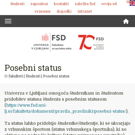
ENG
študenti
zaposleni
kontakti
založba fsd
revija sd
Skoči
erasmus
dogodki
intranet
na
vsebino
Toggle
navigation
Posebni status
O fakulteti
|
Študenti
|
Posebni status
Univerza v Ljubljani omogoča študentkam in študentom
pridobitev statusa študenta s posebnim statusom
(
https://www.fsd.uni-
lj.si/fakulteta/dokumenti/pravila_pravilniki/posebni-status/
).
Ta status lahko pridobijo študentke/študentje, ki se ukvarjajo
z vrhunskim športom (status vrhunskega športnika), ki so