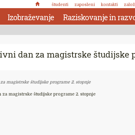
študenti
zaposleni
kontakti
založ
Izobraževanje
Raziskovanje in razvo
ivni dan za magistrske študijske 
 za magistrske študijske programe 2. stopnje
 za magistrske študijske programe 2. stopnje
Nuja pomena: zabeležke o
kronotropni naravi človekove
 delo
narave