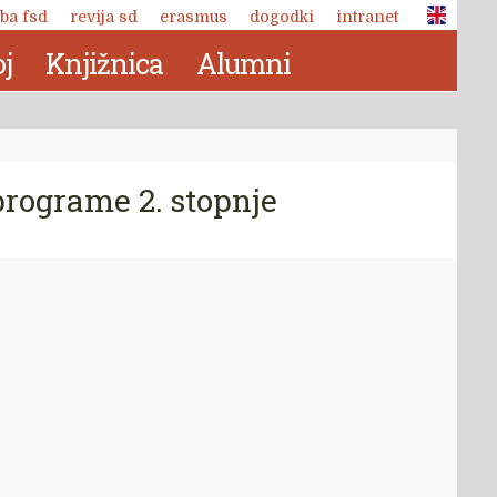
ba fsd
revija sd
erasmus
dogodki
intranet
j
Knjižnica
Alumni
programe 2. stopnje
Revija Socialno delo