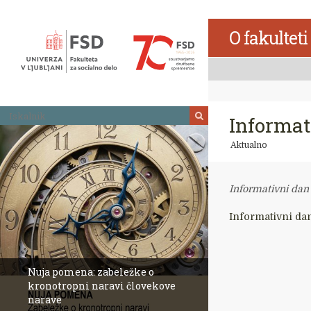
Skoči
na
O fakulteti
vsebino
Iskalnik
Informat
Aktualno
Informativni dan
Informativni dan
Nuja pomena: zabeležke o
kronotropni naravi človekove
narave
Revija Socialno