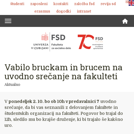
ENG
študenti
zaposleni
kontakti
založba fsd
revija sd
Skoči
erasmus
dogodki
intranet
na
vsebino
Toggle
navigation
Vabilo bruckam in brucem na
uvodno srečanje na fakulteti
Aktualno
V
ponedeljek 2. 10. bo ob 10h v predavalnici 7
uvodno
srečanje, da bi vas seznanili z delovanjem fakultete in
študentskih organizacij na fakulteti. Pogovor bo trajal do
12h, sledilo mu bo krajše druženje, ki bi trajalo še kakšno
uro.