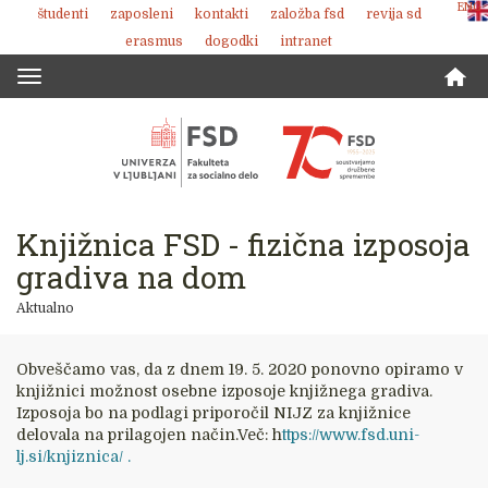
ENG
študenti
zaposleni
kontakti
založba fsd
revija sd
Skoči
erasmus
dogodki
intranet
na
vsebino
Toggle
navigation
Knjižnica FSD - fizična izposoja
gradiva na dom
Aktualno
Obveščamo vas, da z dnem 19. 5. 2020 ponovno opiramo v
knjižnici možnost osebne izposoje knjižnega gradiva.
Izposoja bo na podlagi priporočil NIJZ za knjižnice
delovala na prilagojen način.Več: h
ttps://www.fsd.uni-
lj.si/knjiznica/ .