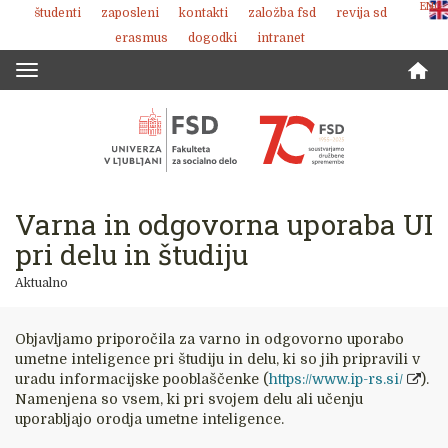
ENG
študenti
zaposleni
kontakti
založba fsd
revija sd
Skoči
erasmus
dogodki
intranet
na
vsebino
Toggle
navigation
Varna in odgovorna uporaba UI
pri delu in študiju
Aktualno
Objavljamo priporočila za varno in odgovorno uporabo
umetne inteligence pri študiju in delu, ki so jih pripravili v
uradu informacijske pooblaščenke (
https://www.ip-rs.si/
).
Namenjena so vsem, ki pri svojem delu ali učenju
uporabljajo orodja umetne inteligence.