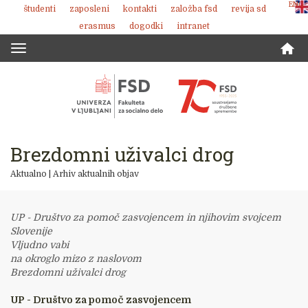
ENG
študenti
zaposleni
kontakti
založba fsd
revija sd
Skoči
erasmus
dogodki
intranet
na
vsebino
Toggle
navigation
Brezdomni uživalci drog
Aktualno
|
Arhiv aktualnih objav
UP - Društvo za pomoč zasvojencem in njihovim svojcem
Slovenije
Vljudno vabi
na okroglo mizo z naslovom
Brezdomni uživalci drog
UP - Društvo za pomoč zasvojencem