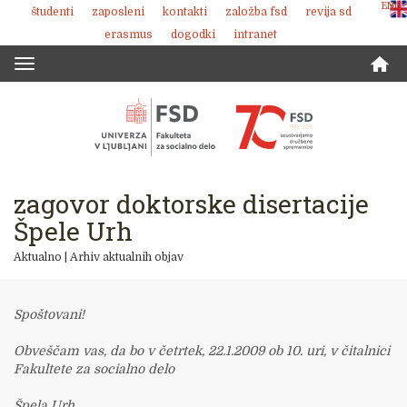
ENG
študenti
zaposleni
kontakti
založba fsd
revija sd
Skoči
erasmus
dogodki
intranet
na
vsebino
Toggle
navigation
zagovor doktorske disertacije
Špele Urh
Aktualno
|
Arhiv aktualnih objav
Spoštovani!
Obveščam vas, da bo v četrtek, 22.1.2009 ob 10. uri, v čitalnici
Fakultete za socialno delo
Špela Urh