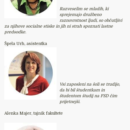
Razveselim se mladih, ki
sprejemajo družbeno
raznovrstnost ljudi, so občutljivi
za njihove socialne stiske in jih ni strah spoznati lastne
predsodke.
Špela Urh, asistentka
Vsi zaposleni na šoli se trudijo,
da bi bil študentkam in
študentom študij na FSD čim
prijetnejši.
Alenka Majer, tajnik fakultete