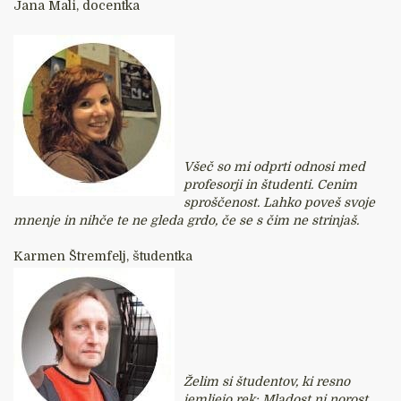
Jana Mali, docentka
Všeč so mi odprti odnosi med
profesorji in študenti. Cenim
sproščenost. Lahko poveš svoje
mnenje in nihče te ne gleda grdo, če se s čim ne strinjaš.
Karmen Štremfelj, študentka
Želim si študentov, ki resno
jemljejo rek: Mladost ni norost.