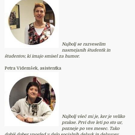
Najbolj se razveselim
nasmejanih študentk in
študentov, ki imajo smisel za humor.
Petra Videmšek, asistentka
Najbolj všeč mi je, ker je veliko
prakse. Prvi dve leti po sto ur,
pozneje po ves mesec. Tako
dobiš dober vpogled v delo socialnih delavk in delavcev.