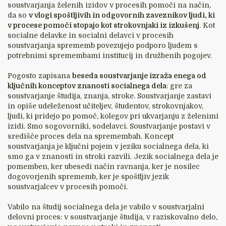
soustvarjanja želenih izidov v procesih pomoči na način,
da so
v vlogi spoštljivih in odgovornih zaveznikov ljudi, ki
v procese pomoči stopajo kot strokovnjaki iz izkušenj
. Kot
socialne delavke in socialni delavci v procesih
soustvarjanja sprememb povezujejo podporo ljudem s
potrebnimi spremembami institucij in družbenih pogojev.
Pogosto zapisana
beseda soustvarjanje izraža enega od
ključnih konceptov znanosti socialnega dela
: gre za
soustvarjanje študija, znanja, stroke. Soustvarjanje zastavi
in opiše udeleženost učiteljev, študentov, strokovnjakov,
ljudi, ki pridejo po pomoč, kolegov pri ukvarjanju z želenimi
izidi. Smo sogovorniki, sodelavci. Soustvarjanje postavi v
središče proces dela na spremembah. Koncept
soustvarjanja je ključni pojem v jeziku socialnega dela, ki
smo ga v znanosti in stroki razvili. Jezik socialnega dela je
pomemben, ker ubesedi način ravnanja, ker je nosilec
dogovorjenih sprememb, ker je spoštljiv jezik
soustvarjalcev v procesih pomoči.
Vabilo na študij socialnega dela je vabilo v soustvarjalni
delovni proces: v soustvarjanje študija, v raziskovalno delo,