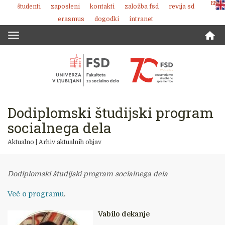
ENG
študenti
zaposleni
kontakti
založba fsd
revija sd
Skoči
erasmus
dogodki
intranet
na
vsebino
Toggle
navigation
Dodiplomski študijski program
socialnega dela
Aktualno
|
Arhiv aktualnih objav
Dodiplomski študijski program socialnega dela
Več o programu
.
Vabilo dekanje