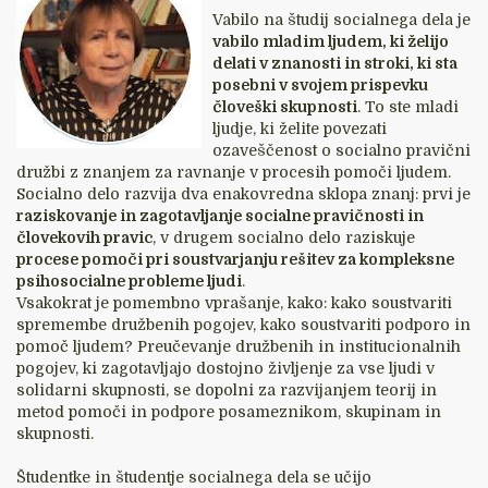
Vabilo na študij socialnega dela je
vabilo mladim ljudem, ki želijo
delati v znanosti in stroki, ki sta
posebni v svojem prispevku
človeški skupnosti
. To ste mladi
ljudje, ki želite povezati
ozaveščenost o socialno pravični
družbi z znanjem za ravnanje v procesih pomoči ljudem.
Socialno delo razvija dva enakovredna sklopa znanj: prvi je
raziskovanje in zagotavljanje socialne pravičnosti in
človekovih pravic
, v drugem socialno delo raziskuje
procese pomoči pri soustvarjanju rešitev za kompleksne
psihosocialne probleme ljudi
.
Vsakokrat je pomembno vprašanje, kako: kako soustvariti
spremembe družbenih pogojev, kako soustvariti podporo in
pomoč ljudem? Preučevanje družbenih in institucionalnih
pogojev, ki zagotavljajo dostojno življenje za vse ljudi v
solidarni skupnosti, se dopolni za razvijanjem teorij in
metod pomoči in podpore posameznikom, skupinam in
skupnosti.
Študentke in študentje socialnega dela se učijo