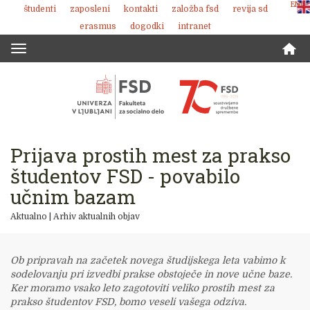
ENG
študenti
zaposleni
kontakti
založba fsd
revija sd
Skoči
erasmus
dogodki
intranet
na
vsebino
Toggle
navigation
Prijava prostih mest za prakso
študentov FSD - povabilo
učnim bazam
Aktualno
|
Arhiv aktualnih objav
Ob pripravah na začetek novega študijskega leta vabimo k
sodelovanju pri izvedbi prakse obstoječe in nove učne baze.
Ker moramo vsako leto zagotoviti veliko prostih mest za
prakso študentov FSD, bomo veseli vašega odziva.