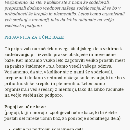
Verjamemo, da ste, v kolikor ste z nami že sodelovali,
prepoznali dodano vrednost našega sodelovanja, ki se bo v
prihodnosti še krepilo in plemenitilo. Letos bomo organizirali
več srečanj z mentorji, tako da lahko računate na večjo
vsebinsko podporo.
PRIJAVNICA ZA UČNE BAZE
Ob pripravah na začetek novega študijskega leta
vabimo k
sodelovanju
pri izvedbi prakse obstoječe in nove učne
baze. Ker moramo vsako leto zagotoviti veliko prostih mest
za prakso študentov FSD, bomo veseli vašega odziva.
Verjamemo, da ste, v kolikor ste z nami že sodelovali,
prepoznali dodano vrednost našega sodelovanja, ki se bo v
prihodnosti še krepilo in plemenitilo. Letos bomo
organizirali več srečanj z mentorji, tako da lahko računate
na večjo vsebinsko podporo.
Pogoji za učne baze
(pogoji, ki jih morajo izpolnjevati učne baze, ki bi želele
postati del mreže učnih baz, za področje socialnega dela)
deluje na področju socialnega dela