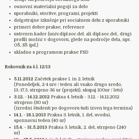
osnovni materialni pogoji za delo
uporabniki, storitve, programi, projekti
dolgotrajne izkušnje pri socialnem delu z uporabniki
primeri dobre prakse, reference
ustrezen kader (univ.dipl.soc.del. ali dipl.soc.del., drugi
profili možni v dogovoru, glede na področje dela, npr.
OŠ, SŠ ipd.)
skladno s programom prakse FSD
Rokovnik za š.l. 12/13
5.11.2012
Začetek prakse 1. in 2. letnik
(Ponedeljek, 2-4 ure / teden ali vsako drugo sredo,
13.-17.5. strnjeno 36 ur (projekt), skupaj 100ur / leto)
3.12. - 14.12.2012
Praksa 4. letnik - 3.12. - 14.12.2012
strnjeno (80 ur)
(izredni študenti po dogovoru tudi izven tega termina)
14.1. - 18.1.2013
Praksa 3. letnik, 1. del, uvodni,
spoznavni teden (40 ur)
15.4. - 31.5.2013
Praksa 3. letnik, 2. del, strnjeno (240
ur)