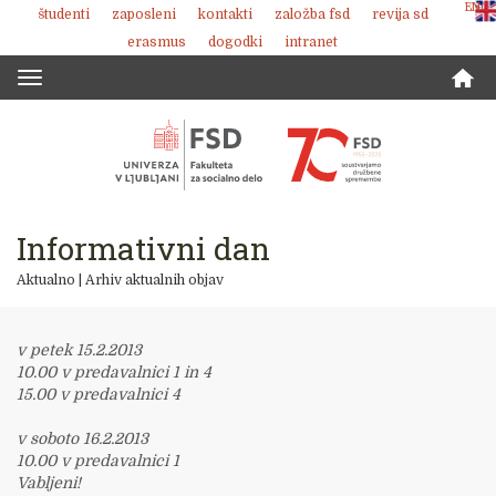
ENG
študenti
zaposleni
kontakti
založba fsd
revija sd
Skoči
erasmus
dogodki
intranet
na
vsebino
Toggle
navigation
Informativni dan
Aktualno
|
Arhiv aktualnih objav
v petek 15.2.2013
10.00 v predavalnici 1 in 4
15.00 v predavalnici 4
v soboto 16.2.2013
10.00 v predavalnici 1
Vabljeni!