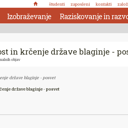
študenti
zaposleni
kontakti
založ
Izobraževanje
Raziskovanje in razvo
st in krčenje države blaginje - po
ualnih objav
enje države blaginje - posvet
čenje države blaginje - posvet
Nuja pomena: zabeležke o
kronotropni naravi človekove
 delo
narave