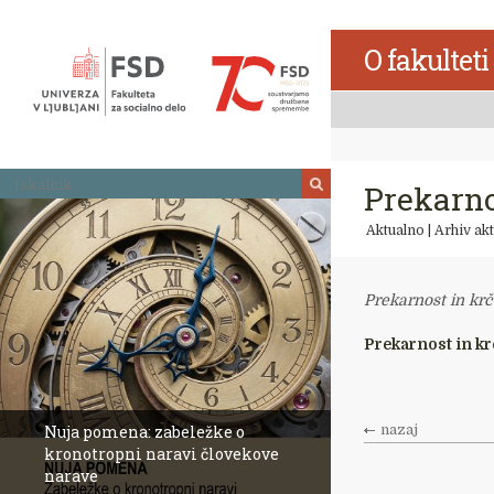
Skoči
na
O fakulteti
vsebino
Iskalnik
Prekarno
Aktualno
|
Arhiv akt
Prekarnost in krč
Prekarnost in kr
Nuja pomena: zabeležke o
nazaj
kronotropni naravi človekove
narave
Revija Socialno