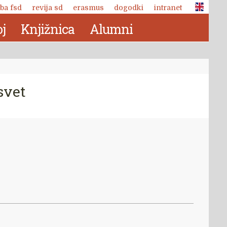
ba fsd
revija sd
erasmus
dogodki
intranet
j
Knjižnica
Alumni
svet
Revija Socialno delo