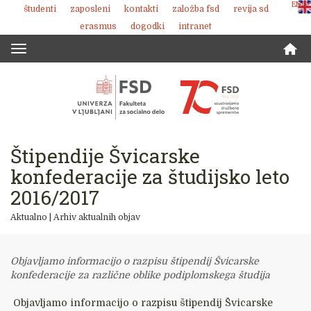
ENG
študenti
zaposleni
kontakti
založba fsd
revija sd
Skoči
erasmus
dogodki
intranet
na
vsebino
Toggle
navigation
Štipendije Švicarske
konfederacije za študijsko leto
2016/2017
Aktualno
|
Arhiv aktualnih objav
Objavljamo informacijo o razpisu štipendij Švicarske
konfederacije za različne oblike podiplomskega študija
Objavljamo informacijo o razpisu štipendij Švicarske