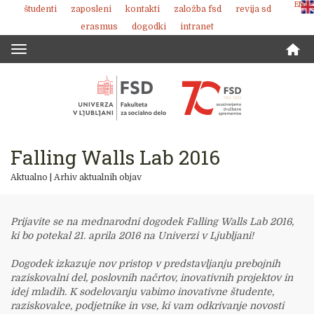
ENG
študenti
zaposleni
kontakti
založba fsd
revija sd
Skoči
erasmus
dogodki
intranet
na
vsebino
Toggle
navigation
Falling Walls Lab 2016
Aktualno
|
Arhiv aktualnih objav
Prijavite se na mednarodni dogodek Falling Walls Lab 2016,
ki bo potekal 21. aprila 2016 na Univerzi v Ljubljani!
Dogodek izkazuje nov pristop v predstavljanju prebojnih
raziskovalni del, poslovnih načrtov, inovativnih projektov in
idej mladih. K sodelovanju vabimo inovativne študente,
raziskovalce, podjetnike in vse, ki vam odkrivanje novosti