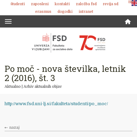
ENG
študenti
zaposleni
kontakti
založba fsd
revija sd
Skoči
erasmus
dogodki
intranet
na
vsebino
Toggle
navigation
Po moč - nova številka, letnik
2 (2016), št. 3
Aktualno
|
Arhiv aktualnih objav
http://www.fsd.uni-lj.si/fakulteta/studenti/po_moc/
nazaj