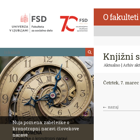
Skoči
na
O fakulteti
vsebino
Iskalnik
Knjižni 
Aktualno
|
Arhiv akt
Četrtek, 7. marec
nazaj
Nuja pomena: zabeležke o
kronotropni naravi človekove
narave
Revija Socialno