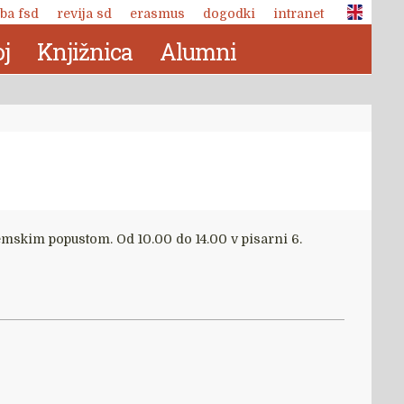
ba fsd
revija sd
erasmus
dogodki
intranet
j
Knjižnica
Alumni
ejemskim popustom. Od 10.00 do 14.00 v pisarni 6.
Revija Socialno delo