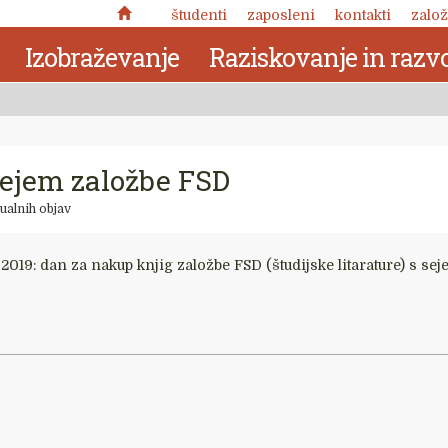
študenti
zaposleni
kontakti
založ
Izobraževanje
Raziskovanje in razvo
sejem založbe FSD
ualnih objav
 2019: dan za nakup knjig založbe FSD (študijske litarature) s s
Nuja pomena: zabeležke o
kronotropni naravi človekove
 delo
narave