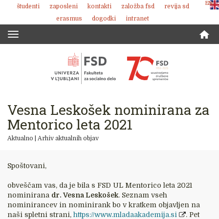
ENG
študenti
zaposleni
kontakti
založba fsd
revija sd
Skoči
erasmus
dogodki
intranet
na
vsebino
Toggle
navigation
Vesna Leskošek nominirana za
Mentorico leta 2021
Aktualno
|
Arhiv aktualnih objav
Spoštovani,
obveščam vas, da je bila s FSD UL Mentorico leta 2021
nominirana
dr. Vesna Leskošek
. Seznam vseh
nominirancev in nominirank bo v kratkem objavljen na
naši spletni strani,
https://www.mladaakademija.si
. Pet