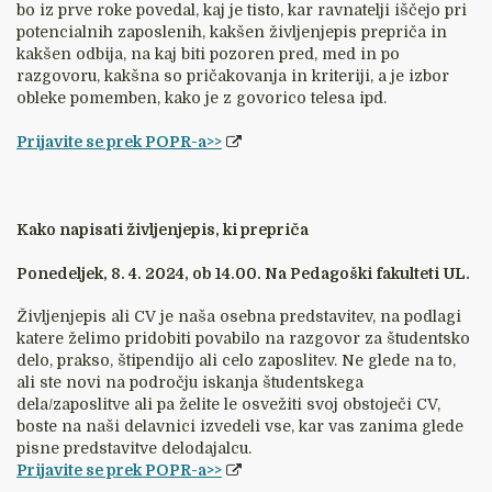
bo iz prve roke povedal, kaj je tisto, kar ravnatelji iščejo pri
potencialnih zaposlenih, kakšen življenjepis prepriča in
kakšen odbija, na kaj biti pozoren pred, med in po
razgovoru, kakšna so pričakovanja in kriteriji, a je izbor
obleke pomemben, kako je z govorico telesa ipd.
Prijavite se prek POPR-a>>
Kako napisati življenjepis, ki prepriča
Ponedeljek, 8. 4. 2024, ob 14.00. Na Pedagoški fakulteti UL.
Življenjepis ali CV je naša osebna predstavitev, na podlagi
katere želimo pridobiti povabilo na razgovor za študentsko
delo, prakso, štipendijo ali celo zaposlitev. Ne glede na to,
ali ste novi na področju iskanja študentskega
dela/zaposlitve ali pa želite le osvežiti svoj obstoječi CV,
boste na naši delavnici izvedeli vse, kar vas zanima glede
pisne predstavitve delodajalcu.
Prijavite se prek POPR-a>>