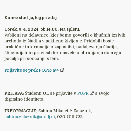
Konec študija, kaj pa zdaj
Torek, 9. 4. 2024, ob 14.00. Na spletu.
Vabljeni na delavnico, kjer bomo govorili o ključnih izzivih
prehoda iz študija v poklicno življenje. Pridobili boste
praktične informacije o zaposlitvi, nadaljevanju študija,
štipendijah in pravicah ter nasvete o ohranjanju dobrega
počutja pri soočanju s tem.
Prijavite se prek POPR-a>>
PRIJAVA:
Študenti UL se prijavite v
POPR
s svojo
digitalno identiteto.
INFORMACIJE:
Sabina Mikuletič Zalaznik,
sabina.zalaznik
@uni-lj.si
, 030 706 722