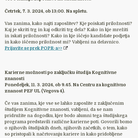
Četrtek, 7. 3. 2024, ob 13:00. Na spletu.
Vas zanima, kako najti zaposlitev? Kje poiskati priložnosti?
Kaj je skriti trg in kaj odkriti trg dela? Kako in kje mrežiti
in iskati priložnosti? Kako in kje iščejo kandidate podjetja
in kako iščemo priložnost mi? Vabljeni na delavnico.
Prijavite se prek POPR-a>>
Karierne možnosti po zaključku študija Kognitivne
znanosti
Ponedeljek, 11. 3. 2024, ob 9.45. Na Centru za kognitivno
znanost PEF UL (Vegova 4).
Če vas zanima, kje vse se lahko zaposlite z zaključenim
študijem Kognitivne znanosti, vabljeni, da se nam
pridružite na dogodku, kjer bodo alumni tega študijskega
programa predstavili različne karierne poti. Govorili bomo
o njihovih študijskih dneh, njihovih začetkih, o tem, kako
so pristopali k načrtovanju kariere in kako pridobljene