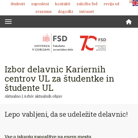
ENG
študenti
zaposleni
kontakti
založba fsd
revija sd
Skoči
erasmus
dogodki
intranet
na
vsebino
Toggle
navigation
Izbor delavnic Kariernih
centrov UL za študentke in
študente UL
Aktualno
|
Arhiv aktualnih objav
Lepo vabljeni, da se udeležite delavnic!
Vse o iskanju zaposlitve na enem mestu