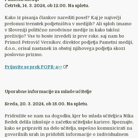
Četrtek, 14. 3. 2024, ob 12.00. Na spletu.
Kako iz pisanja člankov narediti posel? Kaj je največji
prelomni trenutek podjetništva v medijih? Ali sploh imamo
v Sloveniji politično neodvisne medije in kako takšni
preživijo? Vse to boste izvedeli iz prve roke, saj nam bo
Primož Petrovič Vernikov, direktor podjetja Pametni mediji,
d.o.o., orisal nastanek in obstoj njihovega podjetja skozi
poslovno prizmo.
Prijavite se prek POPR-a>>
Uporabne informacije za mlade učitelje
Sreda, 20. 3. 2024, ob 18.00. Na spletu.
Pridružite se nam na dogodku, kjer bo mlada učiteljica Nika
Bedek delila izkušnje o začetku učiteljske kariere. Spoznajte,
kako se pripraviti na delo učitelja, uspešno komunicirati na
govorilnih urah in pridobiti informacije o individualnem