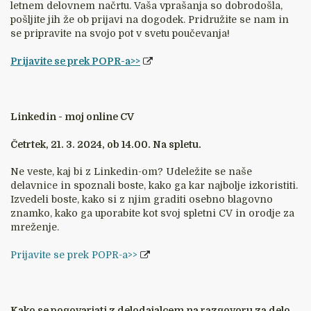
letnem delovnem načrtu. Vaša vprašanja so dobrodošla,
pošljite jih že ob prijavi na dogodek. Pridružite se nam in
se pripravite na svojo pot v svetu poučevanja!
Prijavite se prek POPR-a>>
Linkedin - moj online CV
Četrtek, 21. 3. 2024, ob 14.00. Na spletu.
Ne veste, kaj bi z Linkedin-om? Udeležite se naše
delavnice in spoznali boste, kako ga kar najbolje izkoristiti.
Izvedeli boste, kako si z njim graditi osebno blagovno
znamko, kako ga uporabite kot svoj spletni CV in orodje za
mreženje.
Prijavite se prek POPR-a>>
Kako se pogovarjati z delodajalcem na razgovoru za delo