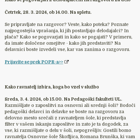
Četrtek, 28. 3. 2024, ob 14.00. Na spletu.
Se pripravljate na razgovor? Veste, kako poteka? Poznate
najpogostejša vprašanja, ki jih postavljajo delodajalci? In
plača? Kako se pogovarjati in kako se pogajati? V primeru,
da imate določene omejitve - kako jih predstaviti? Na
delavnici boste izvedeli vse, kar vas zanima o razgovoru.
Prijavite se prek POPR-a>>
Kako ravnatelj izbira, koga bo vzel v službo
Sreda, 3. 4. 2024, ob 15.00. Na Pedagoški fakulteti UL.
Razmišljate o zaposlitvi na osnovni ali srednji šoli? Bodoči
pedagoški delavci in delavke se boste na razgovoru za
delovno mesto srečali z ravnateljem šole, ki predstavlja
filter v vašem iskanju zaposlitve in zato je ta dogodek, za
vse, ki razmišljate o delu v šoli, nepogrešljiv. Gostili bomo
ravnatelja Osnovne šole Škofljica, Romana Brunška, ki vam