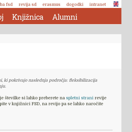
ba fsd
revija sd
erasmus
dogodki
intranet
j
Knjižnica
Alumni
, ki pokrivajo naslednja področja: fleksibilizacija
ju.
je številke si lahko preberete na
spletni strani
revije
ite v knjižnici FSD, na revijo pa se lahko naročite
Revija Socialno delo