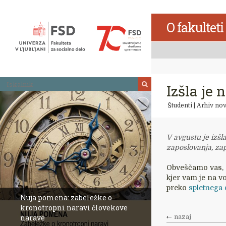
Skoči
na
O fakulteti
vsebino
Iskalnik
Izšla je 
Študenti
|
Arhiv nov
V avgustu je izšla
zaposlovanja, zap
Obveščamo vas, da
kjer vam je na vo
preko
spletnega
Nuja pomena: zabeležke o
kronotropni naravi človekove
narave
Revija Socialno
nazaj