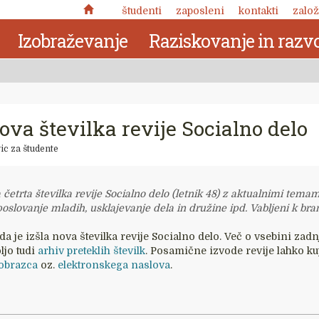
študenti
zaposleni
kontakti
založ
Izobraževanje
Raziskovanje in razvo
nova številka revije Socialno delo
ic za študente
 četrta številka revije Socialno delo (letnik 48) z aktualnimi temami
oslovanje mladih, usklajevanje dela in družine ipd. Vabljeni k bran
 je izšla nova številka revije Socialno delo. Več o vsebini zadn
ljo tudi
arhiv preteklih številk
. Posamične izvode revije lahko kup
 obrazca
oz.
elektronskega naslova
.
Nuja pomena: zabeležke o
kronotropni naravi človekove
 delo
narave