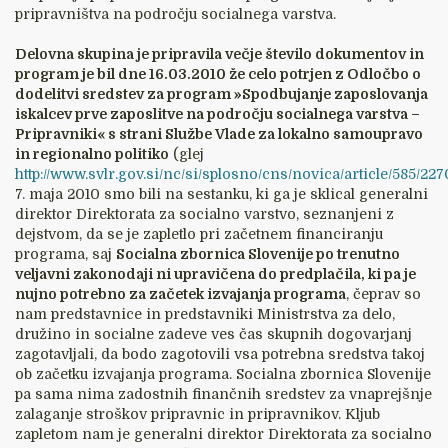
pripravništva na področju socialnega varstva.
Delovna skupina je pripravila večje število dokumentov in
program je bil dne 16.03.2010 že celo potrjen z Odločbo o
dodelitvi sredstev za program »Spodbujanje zaposlovanja
iskalcev prve zaposlitve na področju socialnega varstva –
Pripravniki« s strani Službe Vlade za lokalno samoupravo
in regionalno politiko
(glej
http://www.svlr.gov.si/nc/si/splosno/cns/novica/article/585/227
7. maja 2010 smo bili na sestanku, ki ga je sklical generalni
direktor Direktorata za socialno varstvo, seznanjeni z
dejstvom, da se je zapletlo pri začetnem financiranju
programa, saj
Socialna zbornica Slovenije po trenutno
veljavni zakonodaji ni upravičena do predplačila, ki pa je
nujno potrebno za začetek izvajanja programa
, čeprav so
nam predstavnice in predstavniki Ministrstva za delo,
družino in socialne zadeve ves čas skupnih dogovarjanj
zagotavljali, da bodo zagotovili vsa potrebna sredstva takoj
ob začetku izvajanja programa. Socialna zbornica Slovenije
pa sama nima zadostnih finančnih sredstev za vnaprejšnje
zalaganje stroškov pripravnic in pripravnikov. Kljub
zapletom nam je generalni direktor Direktorata za socialno