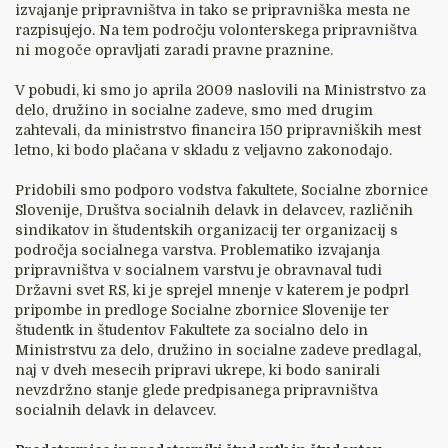
izvajanje pripravništva in tako se pripravniška mesta ne
razpisujejo. Na tem področju volonterskega pripravništva
ni mogoče opravljati zaradi pravne praznine.
V pobudi, ki smo jo aprila 2009 naslovili na Ministrstvo za
delo, družino in socialne zadeve, smo med drugim
zahtevali, da ministrstvo financira 150 pripravniških mest
letno, ki bodo plačana v skladu z veljavno zakonodajo.
Pridobili smo podporo vodstva fakultete, Socialne zbornice
Slovenije, Društva socialnih delavk in delavcev, različnih
sindikatov in študentskih organizacij ter organizacij s
področja socialnega varstva. Problematiko izvajanja
pripravništva v socialnem varstvu je obravnaval tudi
Državni svet RS, ki je sprejel mnenje v katerem je podprl
pripombe in predloge Socialne zbornice Slovenije ter
študentk in študentov Fakultete za socialno delo in
Ministrstvu za delo, družino in socialne zadeve predlagal,
naj v dveh mesecih pripravi ukrepe, ki bodo sanirali
nevzdržno stanje glede predpisanega pripravništva
socialnih delavk in delavcev.