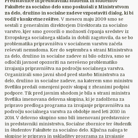
Predstavnice in predstavniki študentk in študentov
Fakultete za socialno delo smo poskušali z Ministrstvom
za delo, družino in socialne zadeve vzpostaviti dialog, ki bi
vodil v konkretne rešitve.
V mesecu maju 2009 smo se
sestali z generalnim direktorjem Direktorata za socialno
varstvo, kjer smo govorili o možnosti črpanja sredstev iz
Evropskega socialnega sklada in dobili zagotovila, da se bo
problematika pripravništva v socialnem varstvu začela
reševati nemudoma. Ker do septembra s strani Ministrstva
za delo, družino in socialne zadeve ni bilo odziva, smo se
odločili javnost opozoriti na nerešeno problematiko
izvajanja pripravništva na področju socialnega varstva.
Organizirali smo javni shod pred stavbo Ministrstva za
delo, družino in socialne zadeve, na katerem smo ministru
Svetliku predali omenjeni poziv skupaj z zbranimi podpisi
podpore. Tik pred javnim shodom je bila s strani ministra
Svetlika imenovana delovna skupina, ki je zadolžena za
pripravo predloga programa za izvajanje pripravništva na
področju socialnega varstva za obdobje med leti 2010 in
2014. V delovno skupino smo bili imenovani predstavnice
in predstavniki ministrstva, Socialne zbornice ter študentk
in študentov Fakultete za socialno delo. Ključna naloga te
skupine je priprava in uskladitev programa za izvajanje