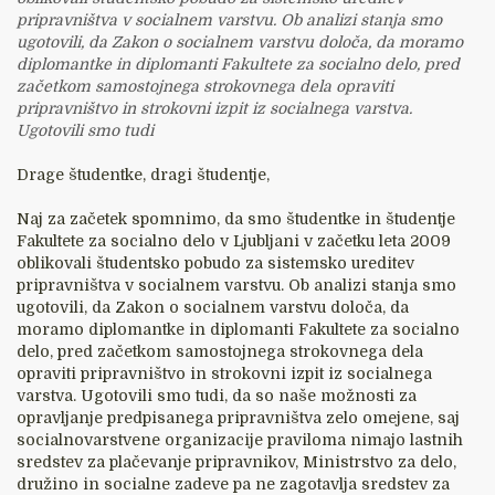
pripravništva v socialnem varstvu. Ob analizi stanja smo
ugotovili, da Zakon o socialnem varstvu določa, da moramo
diplomantke in diplomanti Fakultete za socialno delo, pred
začetkom samostojnega strokovnega dela opraviti
pripravništvo in strokovni izpit iz socialnega varstva.
Ugotovili smo tudi
Drage študentke, dragi študentje,
Naj za začetek spomnimo, da smo študentke in študentje
Fakultete za socialno delo v Ljubljani v začetku leta 2009
oblikovali študentsko pobudo za sistemsko ureditev
pripravništva v socialnem varstvu. Ob analizi stanja smo
ugotovili, da Zakon o socialnem varstvu določa, da
moramo diplomantke in diplomanti Fakultete za socialno
delo, pred začetkom samostojnega strokovnega dela
opraviti pripravništvo in strokovni izpit iz socialnega
varstva. Ugotovili smo tudi, da so naše možnosti za
opravljanje predpisanega pripravništva zelo omejene, saj
socialnovarstvene organizacije praviloma nimajo lastnih
sredstev za plačevanje pripravnikov, Ministrstvo za delo,
družino in socialne zadeve pa ne zagotavlja sredstev za