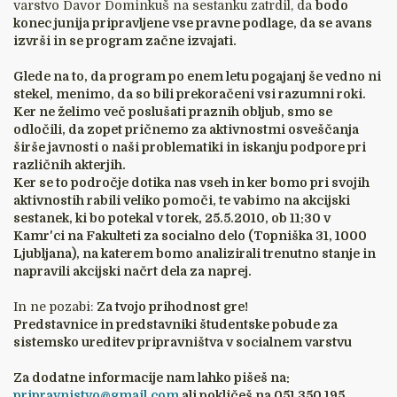
varstvo Davor Dominkuš na sestanku zatrdil, da
bodo
konec junija pripravljene vse pravne podlage, da se avans
izvrši in se program začne izvajati.
Glede na to, da program po enem letu pogajanj še vedno ni
stekel, menimo, da so bili prekoračeni vsi razumni roki.
Ker ne želimo več poslušati praznih obljub, smo se
odločili, da zopet pričnemo za aktivnostmi osveščanja
širše javnosti o naši problematiki in iskanju podpore pri
različnih akterjih.
Ker se to področje dotika nas vseh in ker bomo pri svojih
aktivnostih rabili veliko pomoči, te vabimo na akcijski
sestanek, ki bo potekal v torek, 25.5.2010, ob 11:30 v
Kamr'ci na Fakulteti za socialno delo (Topniška 31, 1000
Ljubljana), na katerem bomo analizirali trenutno stanje in
napravili akcijski načrt dela za naprej.
In ne pozabi:
Za tvojo prihodnost gre!
Predstavnice in predstavniki študentske pobude za
sistemsko ureditev pripravništva v socialnem varstvu
Za dodatne informacije nam lahko pišeš na:
pripravnistvo@gmail.com
ali pokličeš na 051 350 195