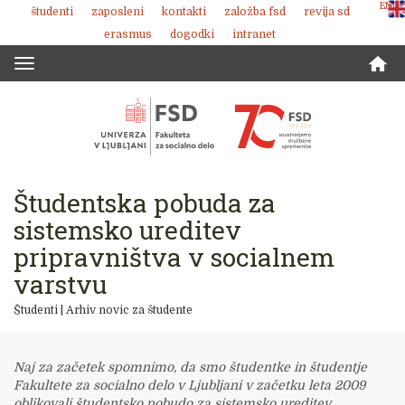
ENG
študenti
zaposleni
kontakti
založba fsd
revija sd
Skoči
erasmus
dogodki
intranet
na
vsebino
Toggle
navigation
Študentska pobuda za
sistemsko ureditev
pripravništva v socialnem
varstvu
Študenti
|
Arhiv novic za študente
Naj za začetek spomnimo, da smo študentke in študentje
Fakultete za socialno delo v Ljubljani v začetku leta 2009
oblikovali študentsko pobudo za sistemsko ureditev