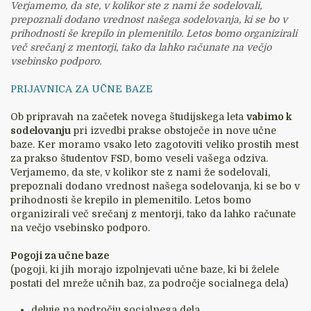
Verjamemo, da ste, v kolikor ste z nami že sodelovali,
prepoznali dodano vrednost našega sodelovanja, ki se bo v
prihodnosti še krepilo in plemenitilo. Letos bomo organizirali
več srečanj z mentorji, tako da lahko računate na večjo
vsebinsko podporo.
PRIJAVNICA ZA UČNE BAZE
Ob pripravah na začetek novega študijskega leta
vabimo k
sodelovanju
pri izvedbi prakse obstoječe in nove učne
baze. Ker moramo vsako leto zagotoviti veliko prostih mest
za prakso študentov FSD, bomo veseli vašega odziva.
Verjamemo, da ste, v kolikor ste z nami že sodelovali,
prepoznali dodano vrednost našega sodelovanja, ki se bo v
prihodnosti še krepilo in plemenitilo. Letos bomo
organizirali več srečanj z mentorji, tako da lahko računate
na večjo vsebinsko podporo.
Pogoji za učne baze
(pogoji, ki jih morajo izpolnjevati učne baze, ki bi želele
postati del mreže učnih baz, za področje socialnega dela)
deluje na področju socialnega dela