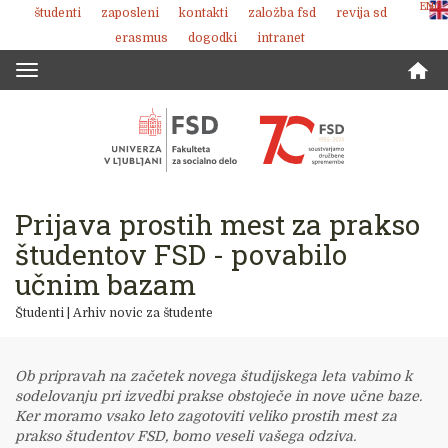
ENG
študenti
zaposleni
kontakti
založba fsd
revija sd
Skoči
erasmus
dogodki
intranet
na
vsebino
Toggle
navigation
Prijava prostih mest za prakso
študentov FSD - povabilo
učnim bazam
Študenti
|
Arhiv novic za študente
Ob pripravah na začetek novega študijskega leta vabimo k
sodelovanju pri izvedbi prakse obstoječe in nove učne baze.
Ker moramo vsako leto zagotoviti veliko prostih mest za
prakso študentov FSD, bomo veseli vašega odziva.