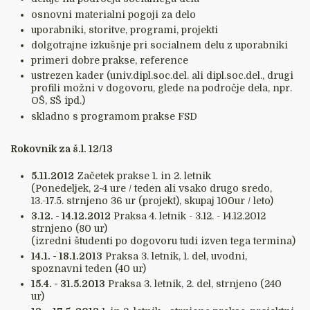
osnovni materialni pogoji za delo
uporabniki, storitve, programi, projekti
dolgotrajne izkušnje pri socialnem delu z uporabniki
primeri dobre prakse, reference
ustrezen kader (univ.dipl.soc.del. ali dipl.soc.del., drugi
profili možni v dogovoru, glede na področje dela, npr.
OŠ, SŠ ipd.)
skladno s programom prakse FSD
Rokovnik za š.l. 12/13
5.11.2012
Začetek prakse 1. in 2. letnik
(Ponedeljek, 2-4 ure / teden ali vsako drugo sredo,
13.-17.5. strnjeno 36 ur (projekt), skupaj 100ur / leto)
3.12. - 14.12.2012
Praksa 4. letnik - 3.12. - 14.12.2012
strnjeno (80 ur)
(izredni študenti po dogovoru tudi izven tega termina)
14.1. - 18.1.2013
Praksa 3. letnik, 1. del, uvodni,
spoznavni teden (40 ur)
15.4. - 31.5.2013
Praksa 3. letnik, 2. del, strnjeno (240
ur)