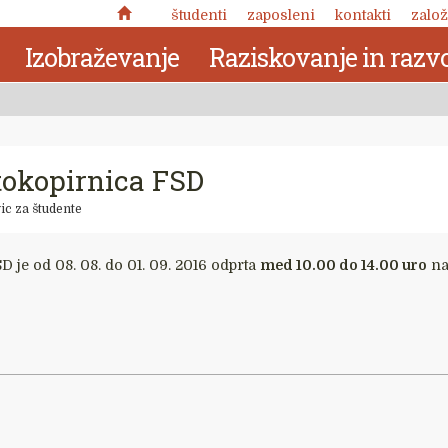
študenti
zaposleni
kontakti
založ
Izobraževanje
Raziskovanje in razvo
tokopirnica FSD
ic za študente
D je od 08. 08. do 01. 09. 2016 odprta
med 10.00 do 14.00 uro
n
Nuja pomena: zabeležke o
kronotropni naravi človekove
 delo
narave