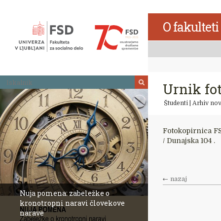
Skoči
na
O fakulteti
vsebino
Iskalnik
Urnik fo
Študenti
|
Arhiv nov
Fotokopirnica FS
/ Dunajska 104 .
nazaj
Nuja pomena: zabeležke o
kronotropni naravi človekove
narave
Revija Socialno