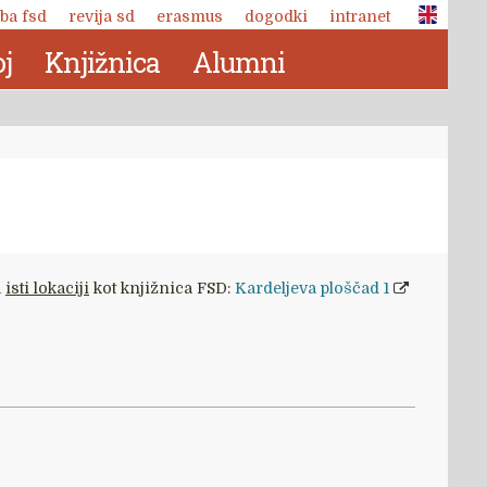
ba fsd
revija sd
erasmus
dogodki
intranet
j
Knjižnica
Alumni
a
isti lokaciji
kot knjižnica FSD:
Kardeljeva ploščad 1
Revija Socialno delo