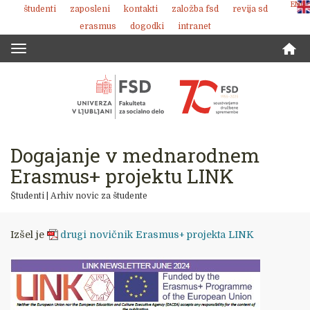
ENG
študenti
zaposleni
kontakti
založba fsd
revija sd
Skoči
erasmus
dogodki
intranet
na
vsebino
Toggle
navigation
Dogajanje v mednarodnem
Erasmus+ projektu LINK
Študenti
|
Arhiv novic za študente
Izšel je
drugi novičnik Erasmus+ projekta LINK