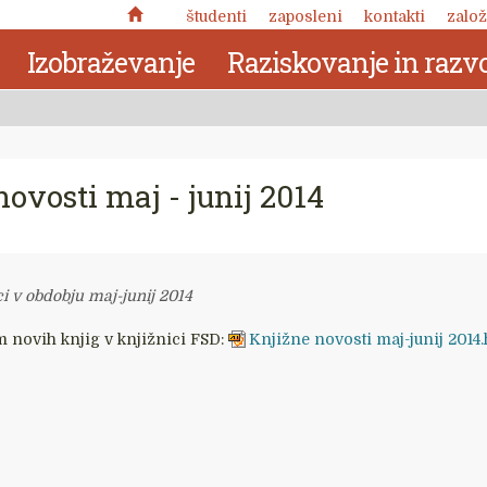
študenti
zaposleni
kontakti
založ
Izobraževanje
Raziskovanje in razvo
ovosti maj - junij 2014
ci v obdobju maj-junij 2014
m novih knjig v knjižnici FSD:
Knjižne novosti maj-junij 2014
Nuja pomena: zabeležke o
kronotropni naravi človekove
 delo
narave