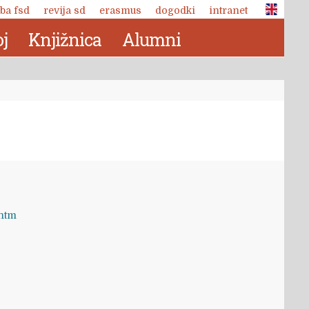
ba fsd
revija sd
erasmus
dogodki
intranet
j
Knjižnica
Alumni
.htm
Revija Socialno delo