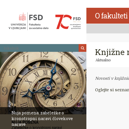
Skoči
na
O fakulteti
vsebino
Iskalnik
Knjižne n
Aktualno
Novosti v knjižni
Oglejte si sezna
Nuja pomena: zabeležke o
kronotropni naravi človekove
narave
Revija Socialno