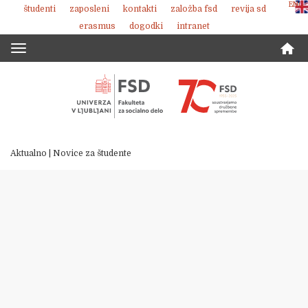
ENG
študenti
zaposleni
kontakti
založba fsd
revija sd
Skoči
erasmus
dogodki
intranet
na
vsebino
Toggle
navigation
Aktualno
|
Novice za študente