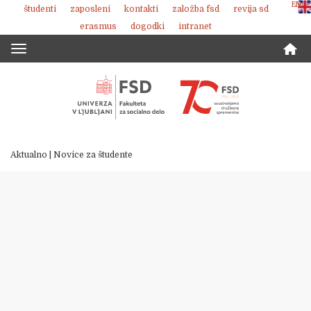
ENG
študenti
zaposleni
kontakti
založba fsd
revija sd
Skoči
erasmus
dogodki
intranet
na
vsebino
Toggle
navigation
Aktualno
|
Novice za študente