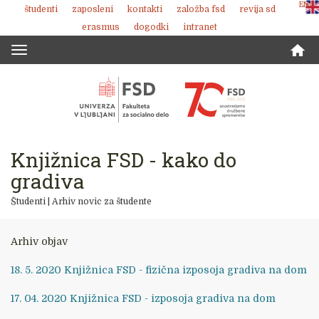
ENG
študenti
zaposleni
kontakti
založba fsd
revija sd
Skoči
erasmus
dogodki
intranet
na
vsebino
Toggle
navigation
Knjižnica FSD - kako do
gradiva
Študenti
|
Arhiv novic za študente
Arhiv objav
18. 5. 2020 Knjižnica FSD - fizična izposoja gradiva na dom
17. 04. 2020 Knjižnica FSD - izposoja gradiva na dom