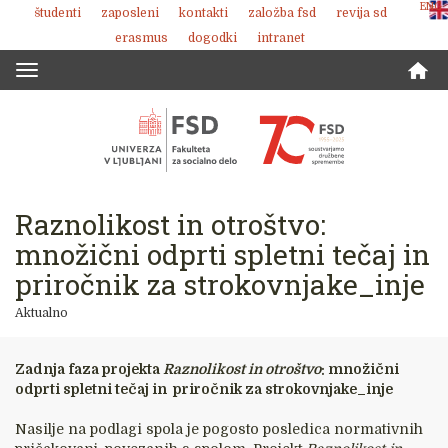
ENG
študenti
zaposleni
kontakti
založba fsd
revija sd
Skoči
erasmus
dogodki
intranet
na
vsebino
Toggle
navigation
Raznolikost in otroštvo:
množični odprti spletni tečaj in
priročnik za strokovnjake_inje
Aktualno
Zadnja faza projekta
Raznolikost in otroštvo
:
množični
odprti spletni tečaj in priročnik za strokovnjake_inje
Nasilje na podlagi spola je pogosto posledica normativnih