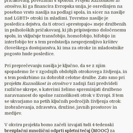
pričakovanj, povezanih s spolom. Projekt
Raznolikost in
otroštvo
, ki ga financira Evropska unija, je osredinjen na
posebno vrsto nasilja na podlagi spola, in sicer na nasilje
nad LGBTI+ otroki in mladimi. Tovrstno nasilje je
posledica dejstva, da ti otroci »prestopajo« meje družbenih
in psiholoških pričakovanj, ki jih pripisujemo določenemu
spolu, in vključuje transfobijo, homofobijo, bifobijo in
interfobijo ter s tem predstavlja nesprejemljivo kršitev
človeškega dostojanstva, ki ima za otroke in mladostnike
pogosto hude posledice.
Pri preprečevanju nasilja je ključno, da se z njim
spopademo že v zgodnjih obdobjih otrokovega življenja, in
s tem poskrbimo za dobrobit celotne družbe. Zato smo pri
projektu
Raznolikost in otroštvo
v zadnji fazi predvideli
različne ukrepe, s katerimi želimo spreminjati družbeno
naravnanost do spolne raznolikosti otrok v Evropi. S tem
se ukvarjamo na petih ključnih področjih življenja otrok:
izobraževanja, zdravstva, družine, javnih prostorov in
medijev.
V okviru projekta bomo začeli izvajati tudi 4-tedenski
brezplačni množični odprti spletni tečaj (MOOC)
za