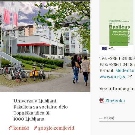
Tel: +386 1 241 85
Fax: +386 1 241 8
E-mail:
student.o
www.uni-lj.si
Več infomacij in
Zloženka
Univerza v Ljubljani,
Fakulteta za socialno delo
Topniška ulica 31
nazaj
1000
Ljubljana
kontakt
google zemljevid