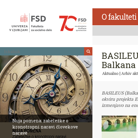
Skoči
na
O fakulteti
vsebino
Iskalnik
BASILEUS
Balkana
Aktualno
|
Arhiv akt
BASILEUS (Balkan
okviru projekta
izmenjavo na eno
Nuja pomena: zabeležke o
kronotropni naravi človekove
narave
Revija Socialno