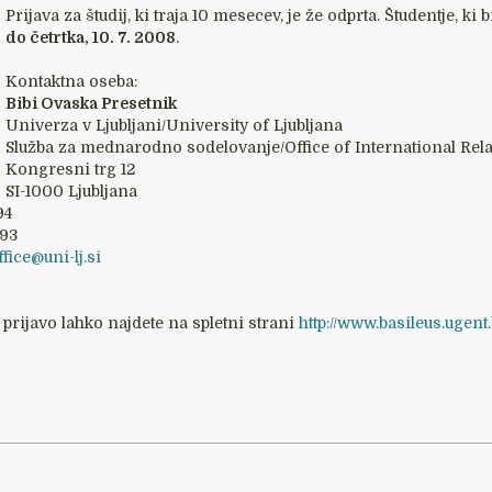
Prijava za študij, ki traja 10 mesecev, je že odprta. Študentje, k
do četrtka, 10. 7. 2008
.
Kontaktna oseba:
Bibi Ovaska Presetnik
Univerza v Ljubljani/University of Ljubljana
Služba za mednarodno sodelovanje/Office of International Rel
Kongresni trg 12
SI-1000 Ljubljana
94
593
ffice@uni-lj.si
 prijavo lahko najdete na spletni strani
http://www.basileus.ugent.