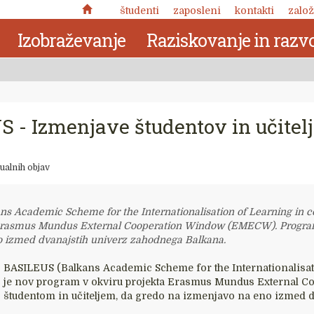
študenti
zaposleni
kontakti
založ
Izobraževanje
Raziskovanje in razvo
 - Izmenjave študentov in učitel
ualnih objav
s Academic Scheme for the Internationalisation of Learning in co
 Erasmus Mundus External Cooperation Window (EMECW). Program
 izmed dvanajstih univerz zahodnega Balkana.
BASILEUS (Balkans Academic Scheme for the Internationalisati
Nuja pomena: zabeležke o
je nov program v okviru projekta Erasmus Mundus External
kronotropni naravi človekove
študentom in učiteljem, da gredo na izmenjavo na eno izmed 
 delo
narave