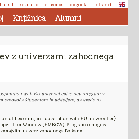
ba fsd
revija sd
erasmus
dogodki
intranet
j
Knjižnica
Alumni
jev z univerzami zahodnega
operation with EU universities) je nov program v
 omogoča študentom in učiteljem, da gredo na
on of Learning in cooperation with EU universities)
 Cooperation Window (EMECW). Program omogoča
dvanajstih univerz zahodnega Balkana.
Revija Socialno delo