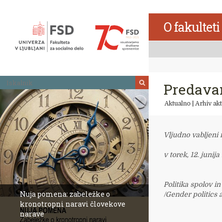
Skoči
na
O fakulteti
vsebino
Iskalnik
Predavan
Aktualno
|
Arhiv akt
Vljudno vabljeni 
v torek, 12. junij
Politika spolov i
Nuja pomena: zabeležke o
/Gender politics 
kronotropni naravi človekove
narave
Revija Socialno