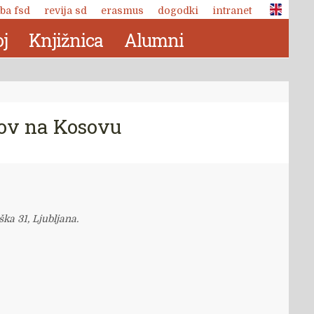
ba fsd
revija sd
erasmus
dogodki
intranet
j
Knjižnica
Alumni
lov na Kosovu
ška 31, Ljubljana.
Revija Socialno delo