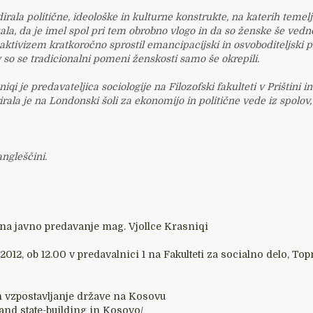
irala politične, ideološke in kulturne konstrukte, na katerih teme
ala, da je imel spol pri tem obrobno vlogo in da so ženske še vedno 
aktivizem kratkoročno sprostil emancipacijski in osvoboditeljski 
so se tradicionalni pomeni ženskosti samo še okrepili.
iqi je predavateljica sociologije na Filozofski fakulteti v Prištini
rirala je na Londonski šoli za ekonomijo in politične vede iz spolov
ngleščini.
 na javno predavanje mag. Vjollce Krasniqi
a 2012, ob 12.00 v predavalnici 1 na Fakulteti za socialno delo, Top
in vzpostavljanje države na Kosovu
 and state-building in Kosovo/