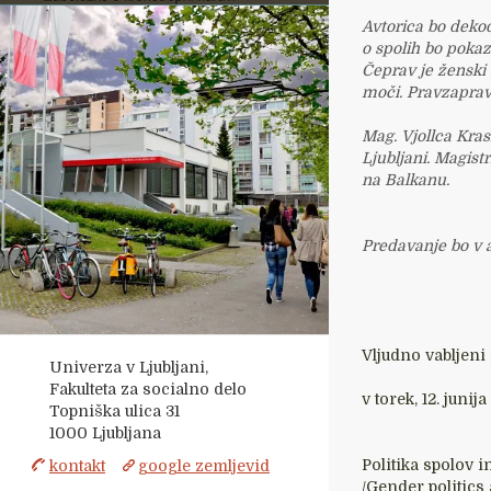
Avtorica bo dekod
o spolih bo pokaz
Čeprav je ženski 
moči. Pravzaprav 
Mag. Vjollca Krasn
Ljubljani. Magist
na Balkanu.
Predavanje bo v a
Vljudno vabljeni
Univerza v Ljubljani,
Fakulteta za socialno delo
v torek, 12. junij
Topniška ulica 31
1000
Ljubljana
Politika spolov 
kontakt
google zemljevid
/Gender politics