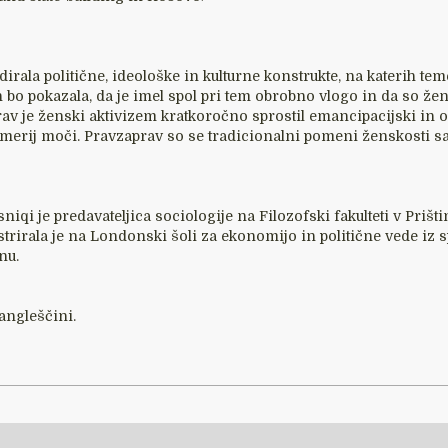
irala politične, ideološke in kulturne konstrukte, na katerih te
h bo pokazala, da je imel spol pri tem obrobno vlogo in da so že
rav je ženski aktivizem kratkoročno sprostil emancipacijski in o
merij moči. Pravzaprav so se tradicionalni pomeni ženskosti sa
niqi je predavateljica sociologije na Filozofski fakulteti v Prišt
strirala je na Londonski šoli za ekonomijo in politične vede iz s
nu.
angleščini.