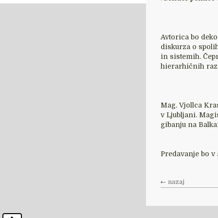
Avtorica bo dekod
diskurza o spoli
in sistemih. Čep
hierarhičnih raz
Mag. Vjollca Kras
v Ljubljani. Magi
gibanju na Balka
Predavanje bo v 
nazaj