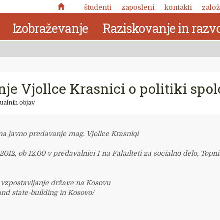
študenti
zaposleni
kontakti
založ
Izobraževanje
Raziskovanje in razvo
je Vjollce Krasnici o politiki spo
ualnih objav
na javno predavanje mag. Vjollce Krasniqi
a 2012, ob 12.00 v predavalnici 1 na Fakulteti za socialno delo, Topni
n vzpostavljanje države na Kosovu
Nuja pomena: zabeležke o
and state-building in Kosovo/
kronotropni naravi človekove
 delo
narave