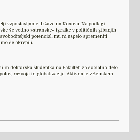
melji vzpostavljanje države na Kosovu. Na podlagi
nske še vedno »stranske« igralke v političnih gibanjih
svoboditeljski potencial, mu ni uspelo spremeniti
mo še okrepili.
ini in doktorska študentka na Fakulteti za socialno delo
polov, razvoja in globalizacije. Aktivna je v ženskem