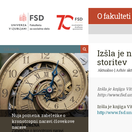
Skoči
na
O fakulteti
vsebino
Iskalnik
Izšla je
storitev
Aktualno
|
Arhiv akt
Izšla je knjiga 
http://www.fsd.un
Izšla je knjiga
http://www.fsd.un
Nuja pomena: zabeležke o
kronotropni naravi človekove
narave
Revija Socialno