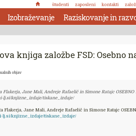
študenti
zaposleni
kontakti
založ
Izobraževanje
Raziskovanje in razvo
 nova knjiga založbe FSD: Osebno n
ualnih objav
Vita Flakerja, Jane Mali, Andreje Rafaelič in Simone Ratajc O
i-lj.si/knjizne_izdaje/tiskane_izdaje/
 Vita Flakerja, Jane Mali, Andreje Rafaelič in Simone Ratajc
i-lj.si/knjizne_izdaje/tiskane_izdaje/
Nuja pomena: zabeležke o
kronotropni naravi človekove
 delo
narave