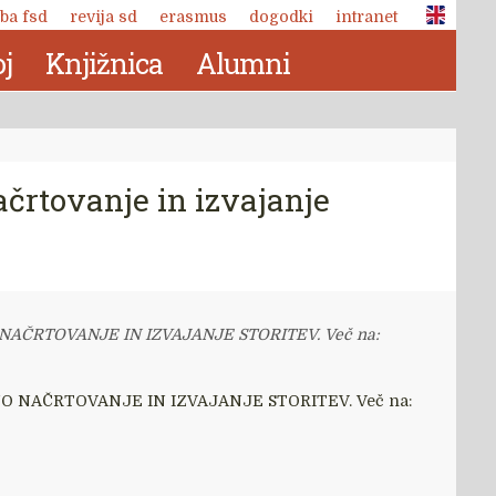
ba fsd
revija sd
erasmus
dogodki
intranet
j
Knjižnica
Alumni
ačrtovanje in izvajanje
SEBNO NAČRTOVANJE IN IZVAJANJE STORITEV. Več na:
 OSEBNO NAČRTOVANJE IN IZVAJANJE STORITEV. Več na:
Revija Socialno delo