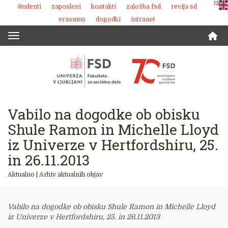
ENG
študenti
zaposleni
kontakti
založba fsd
revija sd
Skoči
erasmus
dogodki
intranet
na
vsebino
Toggle
navigation
Vabilo na dogodke ob obisku
Shule Ramon in Michelle Lloyd
iz Univerze v Hertfordshiru, 25.
in 26.11.2013
Aktualno
|
Arhiv aktualnih objav
Vabilo na dogodke ob obisku Shule Ramon in Michelle Lloyd
iz Univerze v Hertfordshiru, 25. in 26.11.2013