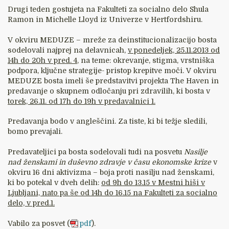
Drugi teden gostujeta na Fakulteti za socialno delo Shula
Ramon in Michelle Lloyd iz Univerze v Hertfordshiru.
V okviru MEDUZE – mreže za deinstitucionalizacijo bosta
sodelovali najprej na delavnicah,
v ponedeljek, 25.11.2013 od
14h do 20h v pred. 4
, na teme: okrevanje, stigma, vrstniška
podpora, ključne strategije- pristop krepitve moči. V okviru
MEDUZE bosta imeli še predstavitvi projekta The Haven in
predavanje o skupnem odločanju pri zdravilih, ki bosta v
torek, 26.11. od 17h do 19h v predavalnici 1.
Predavanja bodo v angleščini. Za tiste, ki bi težje sledili,
bomo prevajali.
Predavateljici pa bosta sodelovali tudi na posvetu
Nasilje
nad ženskami in duševno zdravje v času ekonomske krize
v
okviru 16 dni aktivizma – boja proti nasilju nad ženskami,
ki bo potekal v dveh delih:
od 9h do 13.15 v Mestni hiši v
Ljubljani, nato pa še od 14h do 16.15 na Fakulteti za socialno
delo, v pred.1.
Vabilo za posvet (
pdf
).