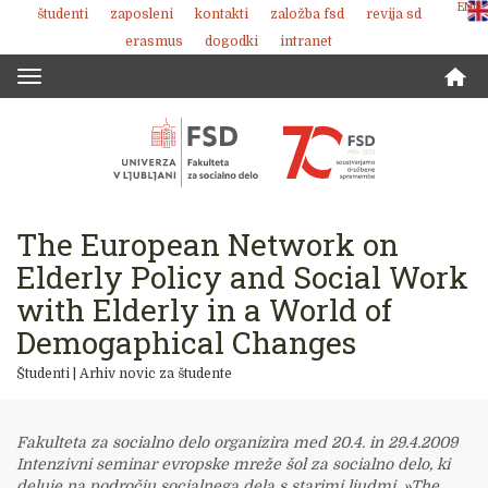
ENG
študenti
zaposleni
kontakti
založba fsd
revija sd
Skoči
erasmus
dogodki
intranet
na
vsebino
Toggle
navigation
The European Network on
Elderly Policy and Social Work
with Elderly in a World of
Demogaphical Changes
Študenti
|
Arhiv novic za študente
Fakulteta za socialno delo organizira med 20.4. in 29.4.2009
Intenzivni seminar evropske mreže šol za socialno delo, ki
deluje na področju socialnega dela s starimi ljudmi, »The