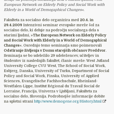
European Network on Elderly Policy and Social Work with
Elderly in a World of Demogaphical Changes«.
Fakulteta za socialno delo organizira med
20.4. in
29.4.2009
Intenzivni seminar evropske mreže šol za
socialno delo, ki deluje na področju socialnega dela s
starimi ljudmi, »
The European Network on Elderly Policy
and Social Work with Elderly in a World of Demogaphical
Changes
«. Osrednjo temo seminarja smo poimenovali
Odstiranje življenja v Domu starejših občanov Preddvor
.
Seminarja se bo udeležilo 29 udeležencev, učiteljev in
študentov iz naslednjih fakultet, članic mreže: West Jutland
University College CVU West, The School of Social Work,
Esbjerg, Danska, University of Turku, Department of Social
Policy and Social Work, Finska, University of Applied
Sciences, Evangelische Fachhochschule, Rheinland-
Westfalen-Lippe, Institut Régional du Travail Social de
Lorraine, Francija, Univerza v Ljubljani, Fakulteta za
socialno delo, Slovenija. Podrobnejše informacije dobite
na spletni strani
http://www.demogene.org/History.html