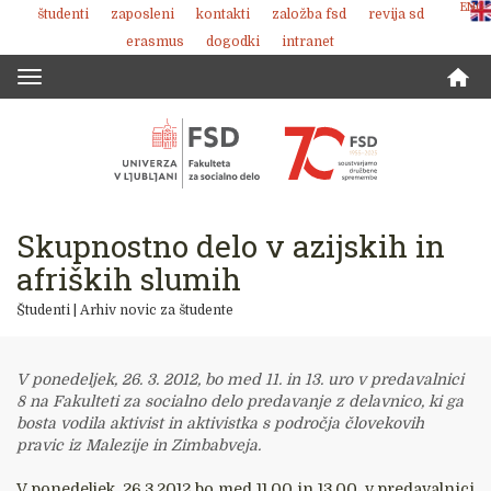
ENG
študenti
zaposleni
kontakti
založba fsd
revija sd
Skoči
erasmus
dogodki
intranet
na
vsebino
Toggle
navigation
Skupnostno delo v azijskih in
afriških slumih
Študenti
|
Arhiv novic za študente
V ponedeljek, 26. 3. 2012, bo med 11. in 13. uro v predavalnici
8 na Fakulteti za socialno delo predavanje z delavnico, ki ga
bosta vodila aktivist in aktivistka s področja človekovih
pravic iz Malezije in Zimbabveja.
V ponedeljek, 26.3.2012 bo med 11.00 in 13.00, v predavalnici