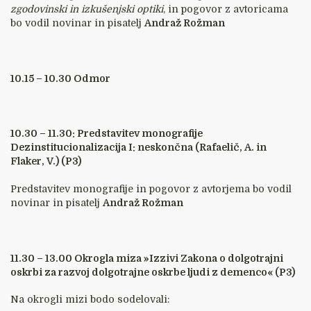
zgodovinski in izkušenjski optiki
, in pogovor z avtoricama
bo vodil novinar in pisatelj
Andraž Rožman
10.15 – 10.30 Odmor
10.30 – 11.30: Predstavitev monografije
Dezinstitucionalizacija I: neskončna (Rafaelič, A. in
Flaker, V.) (P3)
Predstavitev monografije in pogovor z avtorjema bo vodil
novinar in pisatelj
Andraž Rožman
11.30 – 13.00 Okrogla miza »Izzivi Zakona o dolgotrajni
oskrbi za razvoj dolgotrajne oskrbe ljudi z demenco« (P3)
Na okrogli mizi bodo sodelovali: