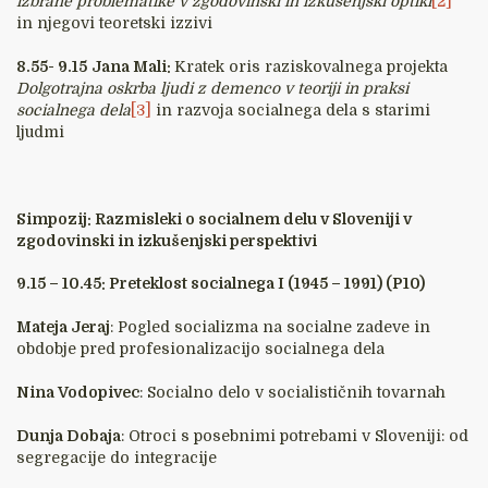
izbrane problematike v zgodovinski in izkušenjski optiki
[2]
in njegovi teoretski izzivi
8.55- 9.15
Jana Mali:
Kratek oris raziskovalnega projekta
Dolgotrajna oskrba ljudi z demenco v teoriji in praksi
socialnega dela
[3]
in razvoja socialnega dela s starimi
ljudmi
Simpozij: Razmisleki o socialnem delu v Sloveniji v
zgodovinski in izkušenjski perspektivi
9.15 – 10.45: Preteklost socialnega I (1945 – 1991) (P10)
Mateja Jeraj
: Pogled socializma na socialne zadeve in
obdobje pred profesionalizacijo socialnega dela
Nina Vodopivec
: Socialno delo v socialističnih tovarnah
Dunja Dobaja
: Otroci s posebnimi potrebami v Sloveniji: od
segregacije do integracije