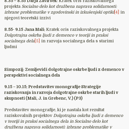
8.35 – 8.55
Darja Zaviršek
: Kratek oris raziskovalnega
projekta
Socialno delo kot družbena naprava solidarnosti:
izbrane problematike v zgodovinski in izkušenjski optiki
[4]
in
njegovi teoretski izzivi
8.55- 9.15
Jana Mali:
Kratek oris raziskovalnega projekta
Dolgotrajna oskrba ljudi z demenco v teoriji in praksi
socialnega dela
[5]
in razvoja socialnega dela s starimi
ljudmi
Simpozij: Zemljevidi dolgotrajne oskrbe ljudi z demenco v
perspektivi socialnega dela
9.15 – 10.15: Predstavitev monografije Strategije
raziskovanja in razvoja dolgotrajne oskrbe starih ljudi v
skupnosti (Mali, J. in Grebenc, V.) (P3)
Predstavitev monografije, ki je nastala kot rezultat
raziskovalnih projektov
Dolgotrajna oskrba ljudi z demenco
v teoriji in praksi socialnega dela
in Socialno delo kot
družbena naprava solidarnosti: izbrane problematike v