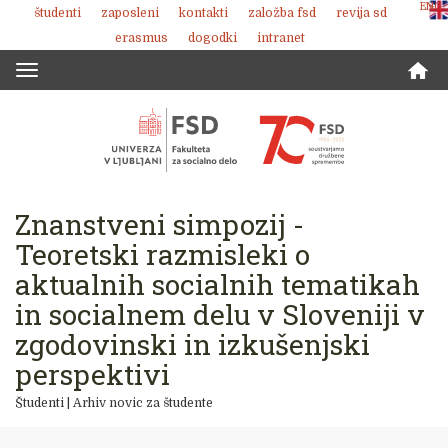
ENG
študenti
zaposleni
kontakti
založba fsd
revija sd
Skoči
erasmus
dogodki
intranet
na
vsebino
Toggle
navigation
Znanstveni simpozij -
Teoretski razmisleki o
aktualnih socialnih tematikah
in socialnem delu v Sloveniji v
zgodovinski in izkušenjski
perspektivi
Študenti
|
Arhiv novic za študente