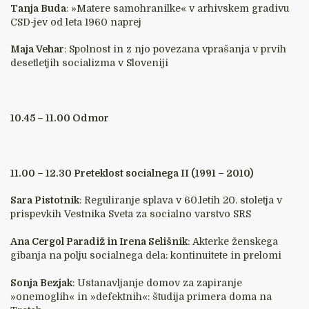
Tanja Buda
: »Matere samohranilke« v arhivskem gradivu
CSD-jev od leta 1960 naprej
Maja Vehar
: Spolnost in z njo povezana vprašanja v prvih
desetletjih socializma v Sloveniji
10.45 – 11.00 Odmor
11.00 – 12.30 Preteklost socialnega II (1991 – 2010)
Sara Pistotnik
: Reguliranje splava v 60.letih 20. stoletja v
prispevkih Vestnika Sveta za socialno varstvo SRS
Ana Cergol Paradiž in Irena Selišnik
: Akterke ženskega
gibanja na polju socialnega dela: kontinuitete in prelomi
Sonja Bezjak
: Ustanavljanje domov za zapiranje
»onemoglih« in »defektnih«: študija primera doma na