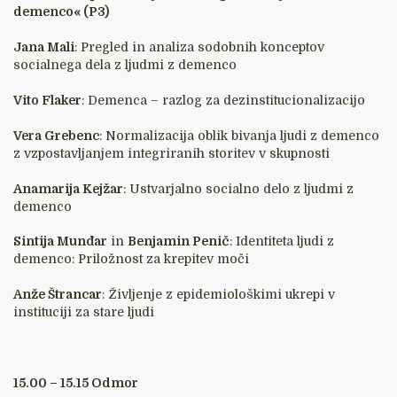
demenco« (P3)
Jana Mali
: Pregled in analiza sodobnih konceptov
socialnega dela z ljudmi z demenco
Vito Flaker
: Demenca – razlog za dezinstitucionalizacijo
Vera Grebenc
: Normalizacija oblik bivanja ljudi z demenco
z vzpostavljanjem integriranih storitev v skupnosti
Anamarija Kejžar
: Ustvarjalno socialno delo z ljudmi z
demenco
Sintija Munđar
in
Benjamin Penič
: Identiteta ljudi z
demenco: Priložnost za krepitev moči
Anže Štrancar
: Življenje z epidemiološkimi ukrepi v
instituciji za stare ljudi
15.00 – 15.15 Odmor