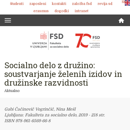
ENG
študenti
zaposleni
kontakti
založba fsd
revija sd
Skoči
erasmus
dogodki
intranet
na
vsebino
Toggle
navigation
Socialno delo z družino:
soustvarjanje želenih izidov in
družinske razvidnosti
Aktualno
Gabi Čačinovič Vogrinčič, Nina Mešl
Ljubljana: Fakulteta za socialno delo, 2019 - 218 str.
ISBN 978-961-6569-66-8