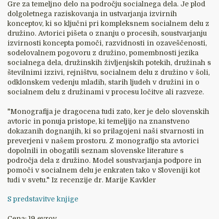
Gre za temeljno delo na področju socialnega dela. Je plod
dolgoletnega raziskovanja in ustvarjanja izvirnih
konceptov, ki so ključni pri kompleksnem socialnem delu z
družino. Avtorici pišeta o znanju o procesih, soustvarjanju
izvirnosti koncepta pomoči, razvidnosti in ozaveščenosti,
sodelovalnem pogovoru z družino, pomembnosti jezika
socialnega dela, družinskih življenjskih potekih, družinah s
številnimi izzivi, rejništvu, socialnem delu z družino v šoli,
odklonskem vedenju mladih, starih ljudeh v družini in o
socialnem delu z družinami v procesu ločitve ali razveze.
"Monografija je dragocena tudi zato, ker je delo slovenskih
avtoric in ponuja pristope, ki temeljijo na znanstveno
dokazanih dognanjih, ki so prilagojeni naši stvarnosti in
preverjeni v našem prostoru. Z monografijo sta avtorici
dopolnili in obogatili seznam slovenske literature s
področja dela z družino. Model soustvarjanja podpore in
pomoči v socialnem delu je enkraten tako v Sloveniji kot
tudi v svetu." Iz recenzije dr. Marije Kavkler
S predstavitve knjige
Cena: 19 evrov