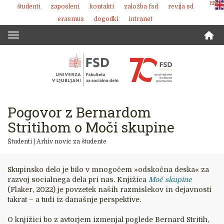
ENG
študenti
zaposleni
kontakti
založba fsd
revija sd
Skoči
erasmus
dogodki
intranet
na
vsebino
Toggle
navigation
Pogovor z Bernardom
Stritihom o Moči skupine
Študenti
|
Arhiv novic za študente
Skupinsko delo je bilo v mnogočem »odskočna deska« za
razvoj socialnega dela pri nas. Knjižica
Moč skupine
(Flaker, 2022) je povzetek naših razmislekov in dejavnosti
takrat – a tudi iz današnje perspektive.
O knjižici bo z avtorjem izmenjal poglede Bernard Stritih,