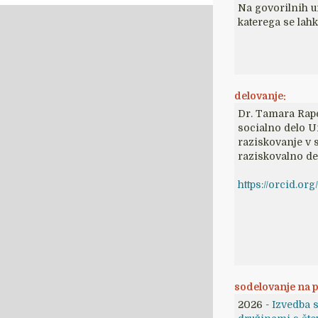
Na govorilnih u
katerega se lah
delovanje:
Dr. Tamara Rape
socialno delo Un
raziskovanje v 
raziskovalno de
https://orcid.o
sodelovanje na p
2026 -
Izvedba s