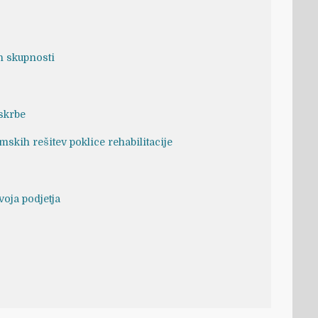
ih skupnosti
skrbe
mskih rešitev poklice rehabilitacije
oja podjetja