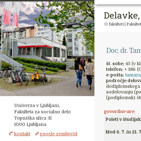
Delavke,
O fakulteti
|
Fakulte
Doc. dr. T
št. sobe:
45 (v kl
telefon:
+ 386 (
e-pošta:
tamara.
področje delov
dodiplomskega š
sodelovanju (po
(podiplomski štu
Univerza v Ljubljani,
govorilne ure:
Fakulteta za socialno delo
Topniška ulica 31
Poleti v študij
1000
Ljubljana
Med 6. 7. in 21
kontakt
google zemljevid