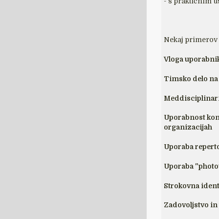
- s praktičnim 
Nekaj primerov 
Vloga uporabnik
Timsko delo na 
Meddisciplinarn
Uporabnost kon
organizacijah
Uporaba reperto
Uporaba "photov
Strokovna identi
Zadovoljstvo in