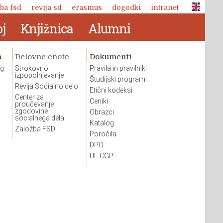
ba fsd
revija sd
erasmus
dogodki
intranet
j
Knjižnica
Alumni
a
Delovne enote
Dokumenti
og
Strokovno
Pravila in pravilniki
izpopolnjevanje
Študijski programi
Revija Socialno delo
Etični kodeksi
Center za
Ceniki
proučevanje
zgodovine
Obrazci
socialnega dela
Katalog
Založba FSD
Poročila
DPO
UL-CGP