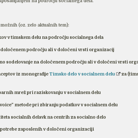
usposabljanjem na področju socialnega dela.
možnih (oz. zelo aktualnih tem):
ov v timskem delu na področju socialnega dela
določenem področju ali v določeni vrsti organizacij
o sodelovanje na določenem področju ali v določeni vrsti org
ceptov iz monografije
Timsko delo v socialnem delu
za (tims
arnih mrež pri raziskovanju v socialnem delu
oice" metode pri zbiranju podatkov v socialnem delu
teta socialnih delavk na centrih za socialno delo
 potrebe zaposlenih v določeni organizaciji