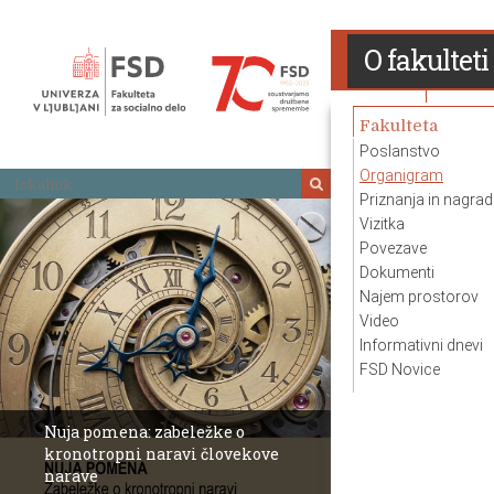
Skoči
na
O fakulteti
vsebino
Fakulteta
Poslanstvo
Organigram
Iskalnik
Priznanja in nagrad
Vizitka
Povezave
Dokumenti
Najem prostorov
Video
Informativni dnevi
FSD Novice
Nuja pomena: z
kronotropni na
Revija Socialno delo
narave