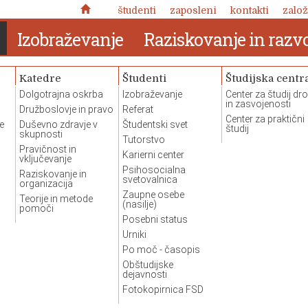
študenti
zaposleni
kontakti
založ
Izobraževanje
Raziskovanje in razvo
Katedre
Študenti
Študijska centr
Dolgotrajna oskrba
Izobraževanje
Center za študij dr
in zasvojenosti
Družboslovje in pravo
Referat
Center za praktični
e
Duševno zdravje v
Študentski svet
študij
skupnosti
Tutorstvo
Pravičnost in
Karierni center
vključevanje
Psihosocialna
Raziskovanje in
svetovalnica
organizacija
Zaupne osebe
Teorije in metode
(nasilje)
pomoči
Posebni status
Urniki
Po moč - časopis
Obštudijske
abeležke o
dejavnosti
ravi človekove
Fotokopirnica FSD
Revija Socialno delo