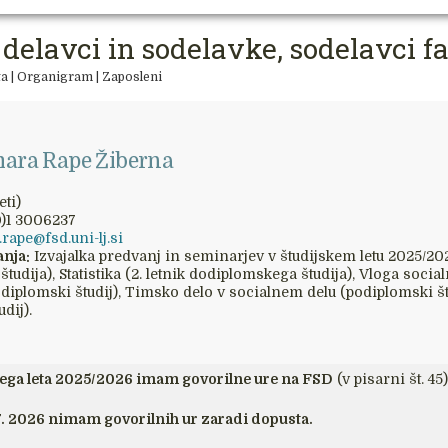
 delavci in sodelavke, sodelavci f
ta
|
Organigram
|
Zaposleni
amara Rape Žiberna
eti)
0)1 3006237
rape@fsd.uni-lj.si
anja:
Izvajalka predvanj in seminarjev v študijskem letu 2025/202
tudija), Statistika (2. letnik dodiplomskega študija), Vloga so
diplomski študij), Timsko delo v socialnem delu (podiplomski št
dij).
skega leta 2025/2026 imam govorilne ure na FSD
(v pisarni št. 4
. 7. 2026 nimam govorilnih ur zaradi dopusta.