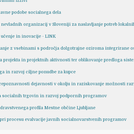
ilnimi izzivi
javne podobe socialnega dela
 nevladnih organizacij v Sloveniji za naslavljanje potreb lokaln
učenje in inovacije - LINK
anje z vsebinami s področja dolgotrajne oziroma integrirane o
a projekta in projektnih aktivnosti ter oblikovanje predloga siste
rga in razvoj ciljne ponudbe za kupce
repoznavnosti dejavnosti v okolju in raziskovanje možnosti razv
 socialnih trgovin in razvoj podpornih programov
zdravstvenega profila Mestne občine Ljubljane
ri procesu evalvacije javnih socialnovarstvenih programov