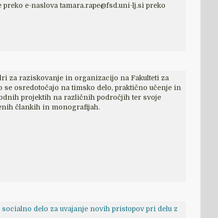
 preko e-naslova tamara.rape@fsd.uni-lj.si preko
i za raziskovanje in organizacijo na Fakulteti za
lo se osredotočajo na timsko delo, praktično učenje in
dnih projektih na različnih področjih ter svoje
enih člankih in monografijah.
 socialno delo za uvajanje novih pristopov pri delu z