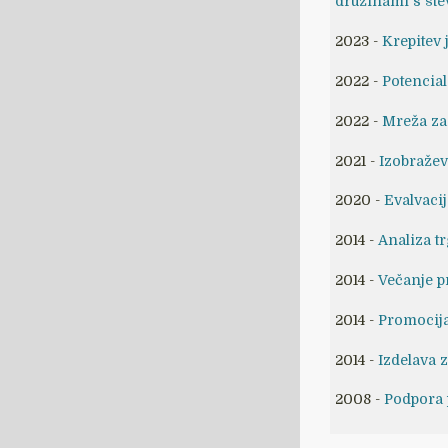
družinami s štev
2023 -
Krepitev 
2022 -
Potencial
2022 -
Mreža za 
2021 -
Izobražev
2020 -
Evalvacij
2014 -
Analiza t
2014 -
Večanje p
2014 -
Promocija
2014 -
Izdelava 
2008 -
Podpora p