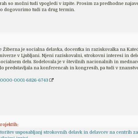
rah so možni tudi vpogledi v izpite. Prosim za predhodne najave
ko dogovorimo tudi za drug termin.
 Žiberna je socialna delavka, docentka in raziskovalka na Katedr
iverze v Ljubljani. Njeni raziskovalni, strokovni interesi in de
socialnem delu. Sodelovala je v številnih nacionalnih in mednaro
lo predstavljala na konferencah in kongresih, pa tudi v znanstv
rg/0000-0001-6826-6743
rojektih:
toritev usposabljanj strokovnih delavk in delavcev na centrih za