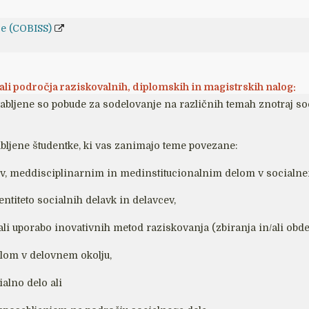
ije (COBISS)
li področja raziskovalnih, diplomskih in magistrskih nalog:
bljene so pobude za sodelovanje na različnih temah znotraj soci
abljene študentke, ki vas zanimajo teme povezane:
ov, meddisciplinarnim in medinstitucionalnim delom v socialne
entiteto socialnih delavk in delavcev,
/ali uporabo inovativnih metod raziskovanja (zbiranja in/ali obd
elom v delovnem okolju,
cialno delo ali