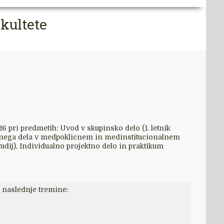
akultete
6 pri predmetih: Uvod v skupinsko delo (1. letnik
cialnega dela v medpoklicnem in medinstitucionalnem
udij), Individualno projektno delo in praktikum
5) naslednje tremine: