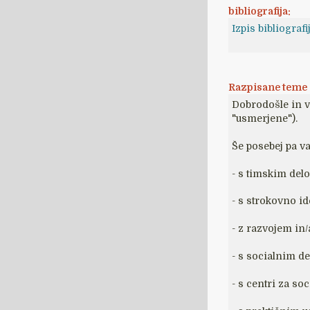
bibliografija:
Izpis bibliograf
Razpisane teme a
Dobrodošle in va
"usmerjene").
Še posebej pa v
- s timskim del
- s strokovno id
- z razvojem in
- s socialnim d
- s centri za so