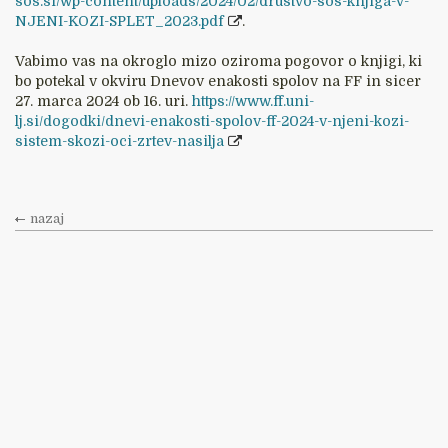
sos.si/wp-content/uploads/2024/02/drustvo-sos-knjiga-V-
NJENI-KOZI-SPLET_2023.pdf
.
Vabimo vas na okroglo mizo oziroma pogovor o knjigi, ki
bo potekal v okviru Dnevov enakosti spolov na FF in sicer
27. marca 2024 ob 16. uri.
https://www.ff.uni-
lj.si/dogodki/dnevi-enakosti-spolov-ff-2024-v-njeni-kozi-
sistem-skozi-oci-zrtev-nasilja
nazaj