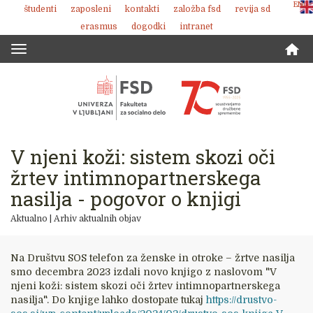
ENG
študenti
zaposleni
kontakti
založba fsd
revija sd
Skoči
erasmus
dogodki
intranet
na
vsebino
Toggle
navigation
V njeni koži: sistem skozi oči
žrtev intimnopartnerskega
nasilja - pogovor o knjigi
Aktualno
|
Arhiv aktualnih objav
Na Društvu SOS telefon za ženske in otroke – žrtve nasilja
smo decembra 2023 izdali novo knjigo z naslovom "V
njeni koži: sistem skozi oči žrtev intimnopartnerskega
nasilja". Do knjige lahko dostopate tukaj
https://drustvo-